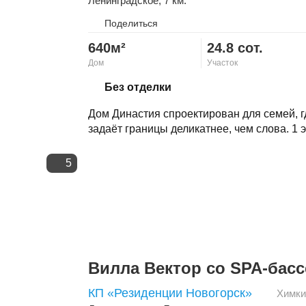
Ленинградское
, 7 км.
Поделиться
640м²
24.8 сот.
Дом
Участок
Скопировать ссылку
Без отделки
Дом Династия спроектирован для семей, гд
задаёт границы деликатнее, чем слова. 1 э
5
Вилла Вектор со SPA-бас
КП «Резиденции Новогорск»
Химки