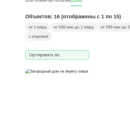
Все объекты
Поселки
Дома
Объектов:
16
(отображены с 1 по 15)
от 1 млрд
от 500 млн до 1 млрд
от 300 млн до 
с отделкой
Сортировать по:
Площади
Площади участка
Расстоянию от МКАД
Дате добавления
Цене