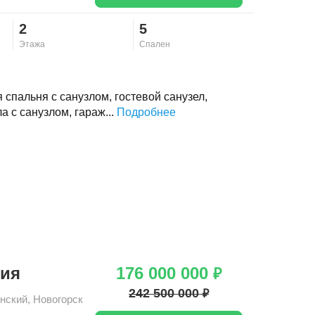
2
5
Этажа
Спален
я спальня с санузлом, гостевой санузел,
а с санузлом, гараж...
Подробнее
тия
176 000 000
₽
242 500 000
₽
нский
,
Новогорск