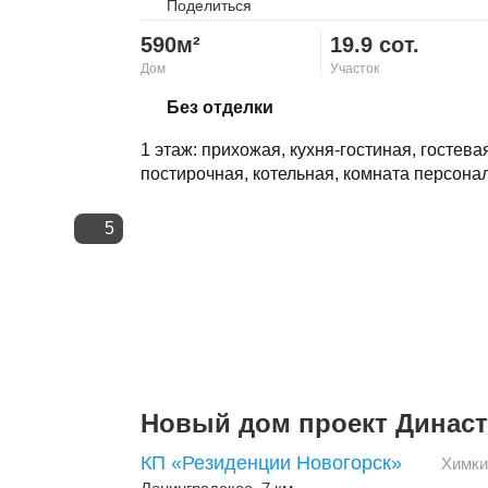
Поделиться
590м²
19.9 сот.
Дом
Участок
Скопировать ссылку
Без отделки
1 этаж: прихожая, кухня-гостиная, гостева
постирочная, котельная, комната персонал
5
Новый дом проект Динас
КП «Резиденции Новогорск»
Химки