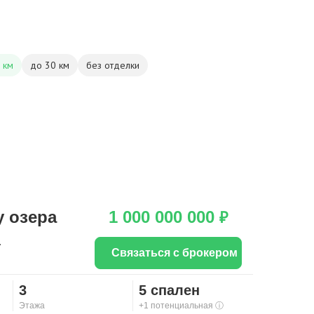
 км
до 30 км
без отделки
у озера
1 000 000 000
₽
.
Связаться с брокером
3
5 спален
Этажа
+1 потенциальная
ⓘ