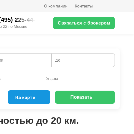
О компании
Контакты
(495) 225-44-XX
Связаться с брокером
о 22 по Москве
ок
до
ен
Отделка
На карте
Показать
Эксклюзивы
Видео-обзор
ностью до 20 км.