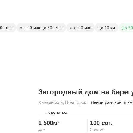
500 млн
от 100 млн до 300 млн
до 100 млн
до 10 км
до 20
Загородный дом на берег
Химкинский
,
Новогорск
Ленинградское
, 8 км
Поделиться
1 500м²
100 сот.
Дом
Участок