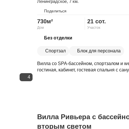
Ленинградское
, 7 км.
Поделиться
730м²
21 сот.
Дом
Участок
Скопировать ссылку
Без отделки
Спортзал
Блок для персонала
Вилла со SPA-бассейном, спортзалом и wel
гостиная, кабинет, гостевая спальня с сану
4
Вилла Ривьера с бассейн
вторым светом