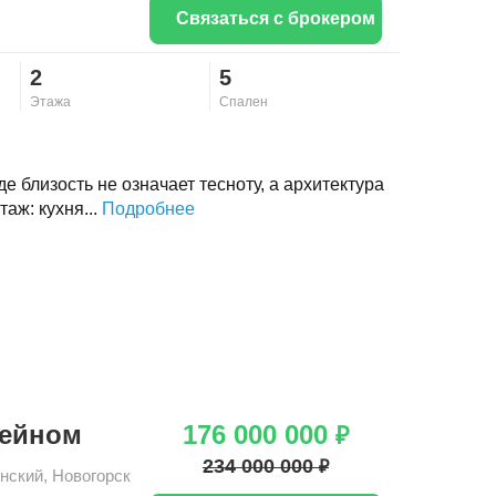
Связаться с брокером
2
5
Этажа
Спален
е близость не означает тесноту, а архитектура
таж: кухня...
Подробнее
сейном
176 000 000
₽
234 000 000
₽
нский
,
Новогорск