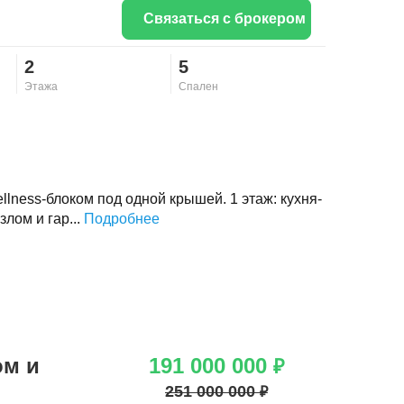
Связаться с брокером
2
5
Этажа
Спален
lness-блоком под одной крышей. 1 этаж: кухня-
злом и гар...
Подробнее
ом и
191 000 000
₽
251 000 000
₽