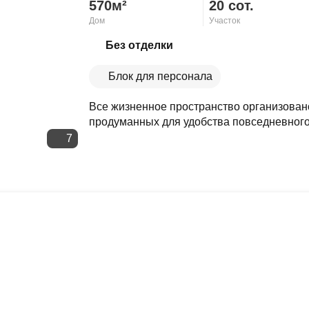
570м²
20 сот.
Дом
Участок
Скопировать ссылку
Без отделки
Блок для персонала
Все жизненное пространство организовано
продуманных для удобства повседневного 
7