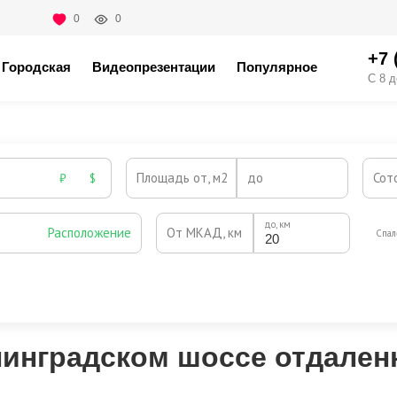
0
0
+7 
Городская
Видеопрезентации
Популярное
С 8 д
Площадь от, м2
до
Сот
₽
$
до, км
Расположение
От МКАД, км
Спал
Охрана
Камин
Есть
Нет
Выезд на платную трассу
нинградском шоссе отдален