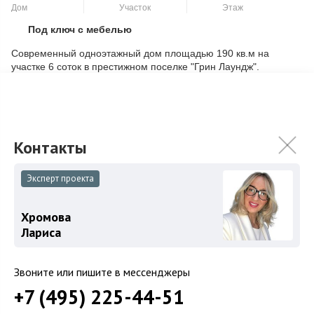
Дом
Участок
Этаж
Под ключ с мебелью
Скопировать ссылку
Современный одноэтажный дом площадью 190 кв.м на
участке 6 соток в престижном поселке "Грин Лаундж".
Построенный в 2024 году из экологичных ...
Подробнее
59 000 000
₽
75 000 000
₽
Связаться с брокером
Эксперт проекта
Хромова
Лариса
Звоните или пишите в мессенджеры
+7 (495) 225-44-51