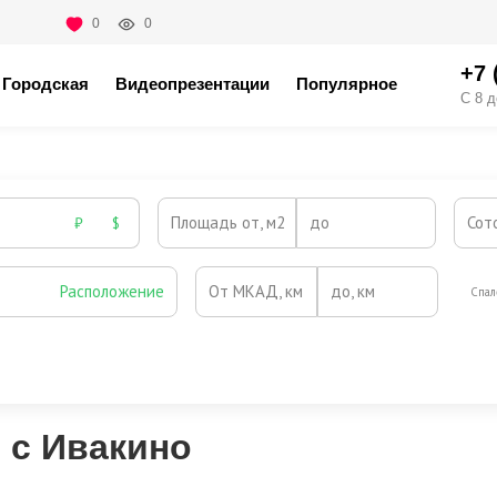
0
0
+7 
Городская
Видеопрезентации
Популярное
С 8 д
Площадь от, м2
до
Сот
₽
$
Расположение
От МКАД, км
до, км
Спал
Охрана
Камин
Есть
Нет
Выезд на платную трассу
 с Ивакино