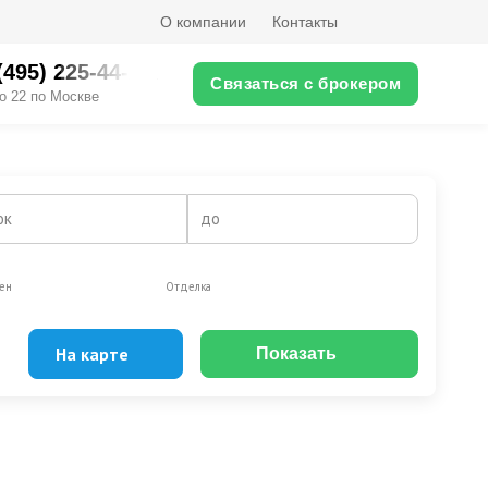
О компании
Контакты
(495) 225-44-XX
Связаться с брокером
о 22 по Москве
ок
до
ен
Отделка
На карте
Показать
Эксклюзивы
Видео-обзор