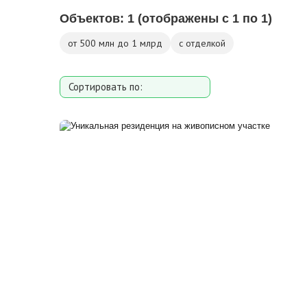
Объектов:
1
(отображены с 1 по 1)
от 500 млн до 1 млрд
с отделкой
Сортировать по:
Площади
Площади участка
Расстоянию от МКАД
Дате добавления
Цене