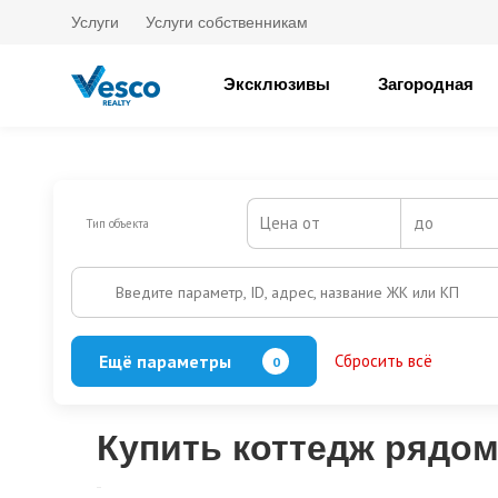
Услуги
Услуги собственникам
Эксклюзивы
Загородная
Цена от
до
Тип объекта
Введите параметр, ID, адрес, название ЖК или КП
Ещё параметры
Сбросить всё
0
Баня
Бассейн
Кол-во этажей
Купить коттедж рядом