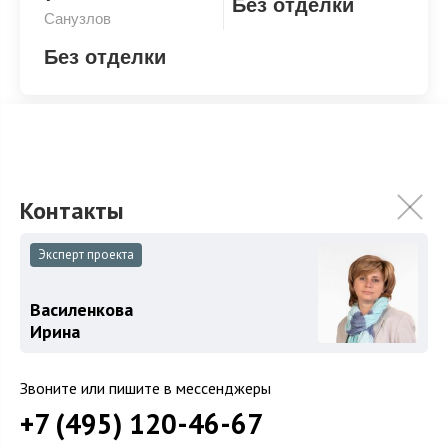
Без отделки
Санузлов
Без отделки
Без отделки
Эксперт проекта
ХАРАКТЕРИСТИКИ
КОММУНИКАЦИИ
Василенкова
Ирина
2
Площадь
590 м
Площадь участка
19.9 сот.
Звоните или пишите в мессенджеры
Категория земель
Земли поселений
+7 (495) 120-46-67
Использование
ИЖС