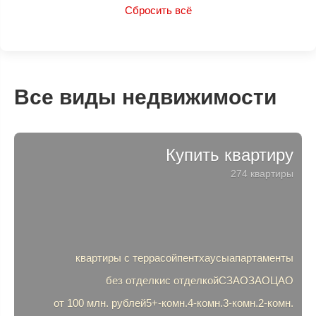
Сбросить всё
Баня
Бассейн
Камин
Охрана
Есть
Нет
Все виды недвижимости
Выезд на платную трассу
Эксклюзивы
Купить квартиру
Видео-обзор
274 квартиры
квартиры с террасой
пентхаусы
апартаменты
без отделки
с отделкой
СЗАО
ЗАО
ЦАО
от 100 млн. рублей
5+-комн.
4-комн.
3-комн.
2-комн.