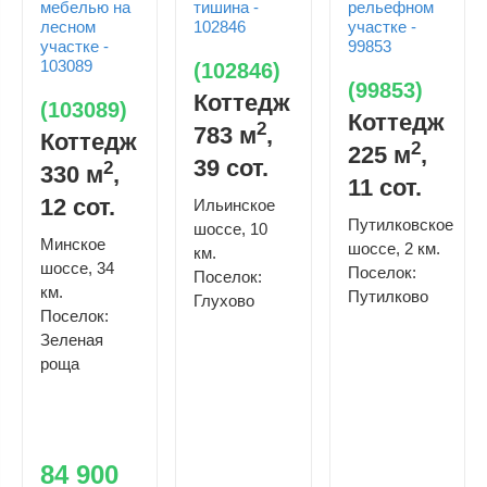
(102846)
(99853)
Коттедж
(103089)
Коттедж
2
783 м
,
Коттедж
2
225 м
,
39 сот.
2
330 м
,
11 сот.
12 сот.
Ильинское
Путилковское
шоссе, 10
Минское
шоссе, 2 км.
км.
шоссе, 34
Поселок:
Поселок:
км.
Путилково
Глухово
Поселок:
Зеленая
роща
84 900