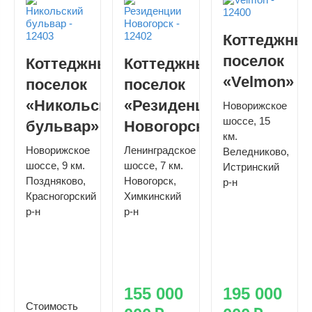
Коттеджны
поселок
Коттеджный
Коттеджный
«Velmon»
поселок
поселок
«Никольский
«Резиденции
Новорижское
шоссе, 15
бульвар»
Новогорск»
км.
Новорижское
Ленинградское
Веледниково,
шоссе, 9 км.
шоссе, 7 км.
Истринский
Поздняково,
Новогорск,
р-н
Красногорский
Химкинский
р-н
р-н
155 000
195 000
Стоимость