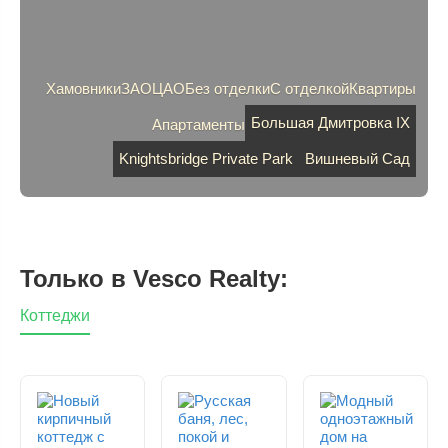
Хамовники
ЗАО
ЦАО
Без отделки
С отделкой
Квартиры
Большая Дмитровка IX
Апартаменты
Knightsbridge Private Park
Вишневый Сад
Только в Vesco Realty:
Коттеджи