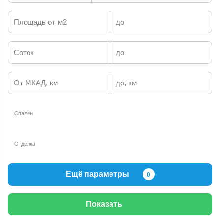
Площадь от, м2
до
Соток
до
От МКАД, км
до, км
Спален
Отделка
Ещё параметры
0
Показать
Кол-во этажей