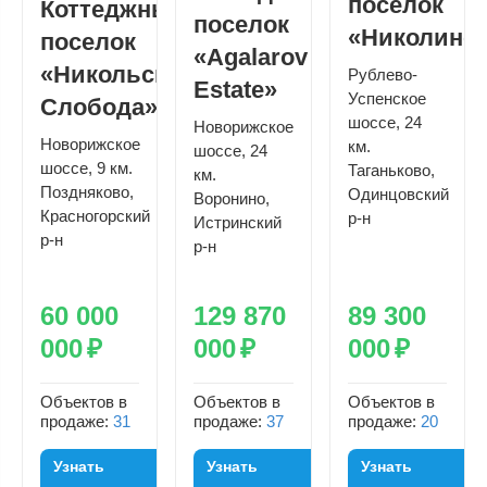
поселок
Коттеджный
поселок
«Николино
поселок
«Agalarov
«Никольская
Рублево-
Estate»
Успенское
Слобода»
шоссе, 24
Новорижское
Новорижское
км.
шоссе, 24
шоссе, 9 км.
Таганьково,
км.
Поздняково,
Одинцовский
Воронино,
Красногорский
р-н
Истринский
р-н
р-н
60 000
129 870
89 300
000
₽
000
₽
000
₽
Объектов в
Объектов в
Объектов в
продаже:
31
продаже:
37
продаже:
20
Узнать
Узнать
Узнать