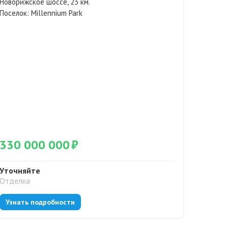
Новорижское шоссе, 23 км.
Поселок:
Millennium Park
330 000 000
₽
115 
Уточняйте
Без от
Отделка
Отделк
Узнать подробности
Узнат