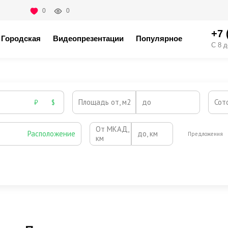
0
0
+7 
Городская
Видеопрезентации
Популярное
С 8 д
Площадь от, м2
до
Сот
₽
$
От МКАД,
Расположение
до, км
Предложения
км