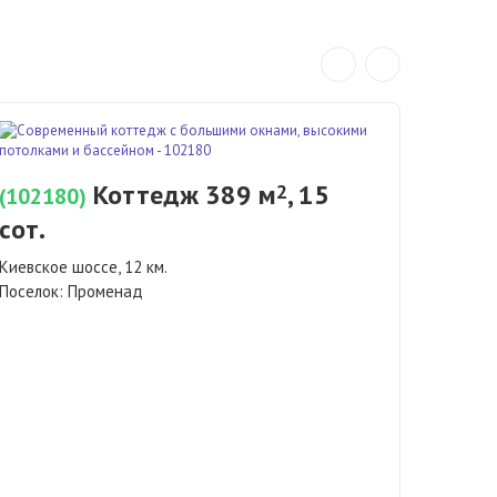
(1029
сот.
Коттедж 389 м
, 15
2
(102180)
сот.
Новориж
Поселок
Киевское шоссе, 12 км.
Поселок:
Променад