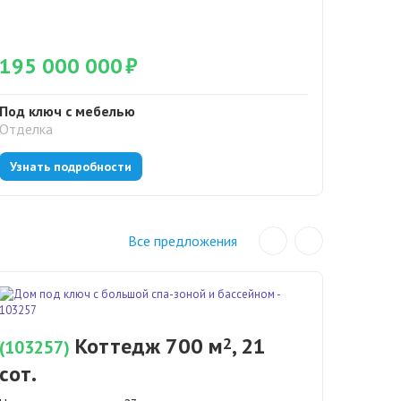
195 000 000
₽
170 
Под ключ с мебелью
Под кл
Отделка
Отделк
Узнать подробности
Узнат
Все предложения
(1032
сот.
Коттедж 700 м
, 21
2
(103257)
сот.
Новориж
Поселок