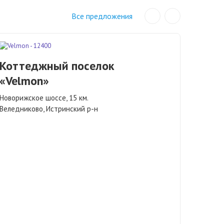
Все предложения
Котт
Коттеджный поселок
«Уса
«Velmon»
лесо
Новорижское шоссе, 15 км.
Рублево
Веледниково, Истринский р-н
Подушки