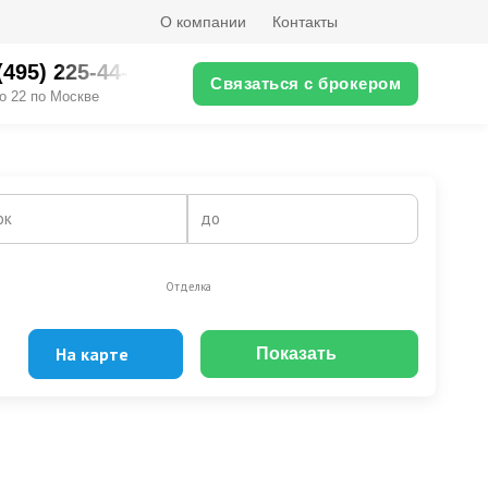
О компании
Контакты
(495) 225-44-XX
Связаться с брокером
о 22 по Москве
ок
до
Отделка
На карте
Показать