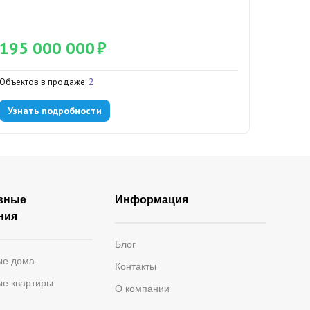
195 000 000
₽
49 5
Объектов в продаже:
2
Объектов
Узнать подробности
Узнат
вные
Информация
ния
Блог
ые дома
Контакты
ые квартиры
О компании