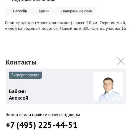
Скопировать ссылку
Бассейн
Камин
Панорамные окна
Ленинградское (Новосходненское) шоссе 10 км. Охраняемый,
жилой коттеджный поселок. Новый дом 800 кв.м на участке 15
соток. Готовнос...
Подробнее
80 000 000
₽
100 000 000
₽
Связаться с брокером
Эксперт проекта
Бабкин
Алексей
Загород
Коттеджные поселки
Звоните или пишите в мессенджеры
Коттеджи
+7 (495) 225-44-51
Таунхаусы