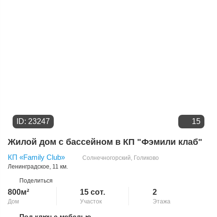
ID: 23247
15
Жилой дом с бассейном в КП "Фэмили клаб"
КП «Family Club»
Солнечногорский
,
Голиково
Ленинградское
, 11 км.
Поделиться
800м²
15 сот.
2
Дом
Участок
Этажа
Под ключ с мебелью