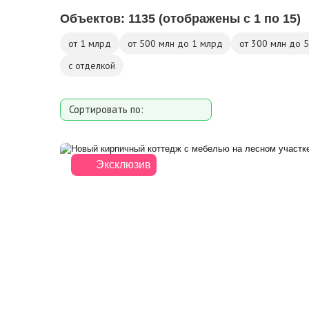
Объектов:
1135
(отображены с 1 по 15)
от 1 млрд
от 500 млн до 1 млрд
от 300 млн до 
с отделкой
Сортировать по:
Площади
Площади участка
Эксклюзив
Расстоянию от МКАД
Дате добавления
Цене