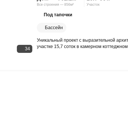
Все строения — 856м²
Участок
Скопировать ссылку
Под тапочки
Бассейн
Уникальный проект с выразительной архи
участке 15,7 соток в камерном коттеджном
34