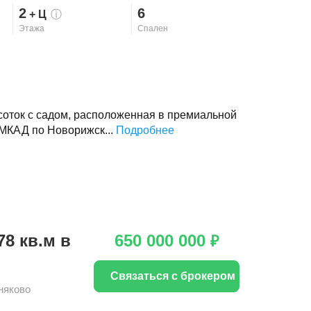
2
6
+ Ц
ⓘ
Этажа
Спален
 соток с садом, расположенная в премиальной
 МКАД по Новорижск...
Подробнее
8 кв.м в
650 000 000
₽
Связаться с брокером
няково