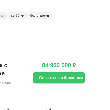
 км
до 30 км
без отделки
ж с
84 900 000
₽
ке
Связаться с брокером
ивково