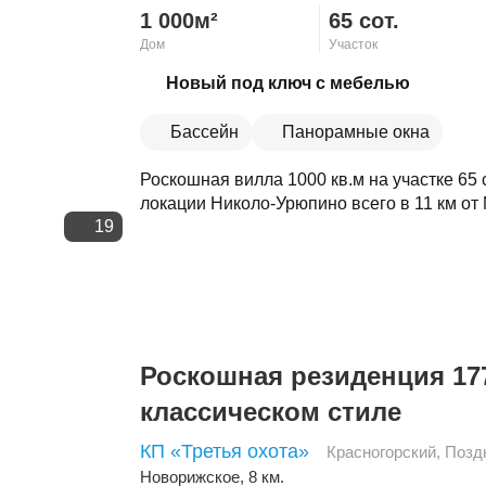
1 000м²
65 сот.
Дом
Участок
Скопировать ссылку
Новый под ключ с мебелью
Бассейн
Панорамные окна
Роскошная вилла 1000 кв.м на участке 65
локации Николо-Урюпино всего в 11 км от
19
Роскошная резиденция 177
классическом стиле
КП «Третья охота»
Красногорский
,
Позд
Новорижское
, 8 км.