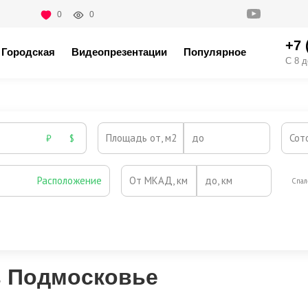
0
0
+7 
Городская
Видеопрезентации
Популярное
С 8 д
Площадь от, м2
до
Сот
₽
$
Расположение
От МКАД, км
до, км
Спал
Охрана
Камин
Есть
Нет
Выезд на платную трассу
в Подмосковье