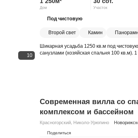
1 250м²
30 сот.
Дом
Участок
Скопировать ссылку
Под чистовую
Второй свет
Камин
Панорамн
Шикарная усадьба 1250 кв.м под чистовую 
санузлами (хозяйская спальня 100 кв.м). 1 
10
Современная вилла со сп
комплексом и бассейном
Красногорский
,
Николо-Урюпино
Новорижск
Поделиться