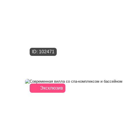
ID: 102471
Эксклюзив