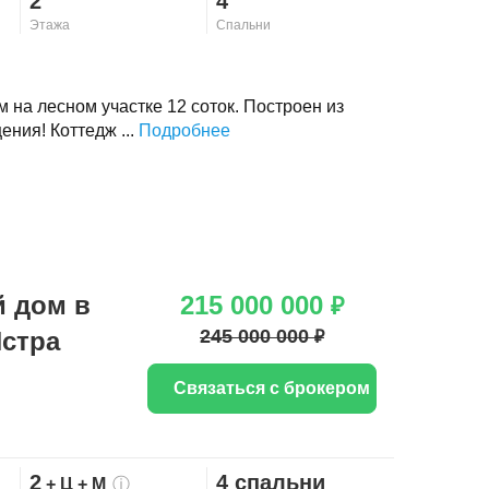
2
4
Этажа
Спальни
на лесном участке 12 соток. Построен из
ния! Коттедж ...
Подробнее
 дом в
215 000 000
₽
245 000 000
Истра
₽
Связаться с брокером
2
4 спальни
+ Ц
+ М
ⓘ