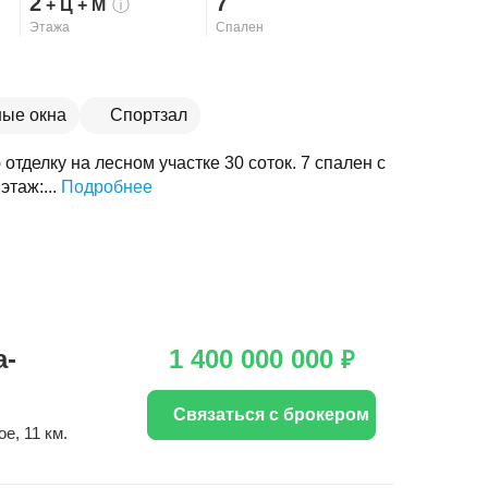
2
7
+ Ц
+ М
ⓘ
Этажа
Спален
ые окна
Спортзал
отделку на лесном участке 30 соток. 7 спален с
этаж:...
Подробнее
а-
1 400 000 000
₽
Связаться с брокером
ое
, 11 км.