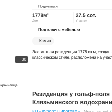
Поделиться
1778м²
27.5 сот.
Дом
Участок
Скопировать ссылку
Под ключ с мебелью
Камин
Элегантная резиденция 1778 кв.м, создан
классическом стиле, расположена на участк
30
Резиденция у гольф-поля 
Клязьминского водохран
КП «Курорт Пирогово»
Мытищинский
,