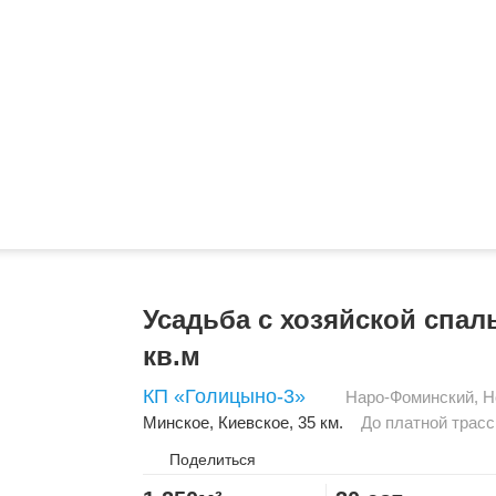
Усадьба с хозяйской спал
кв.м
КП «Голицыно-3»
Наро-Фоминский
,
Н
Минское
,
Киевское
, 35 км.
До платной трасс
Поделиться