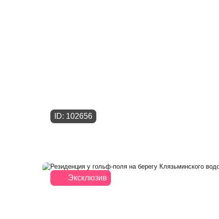
ID: 102656
Эксклюзив