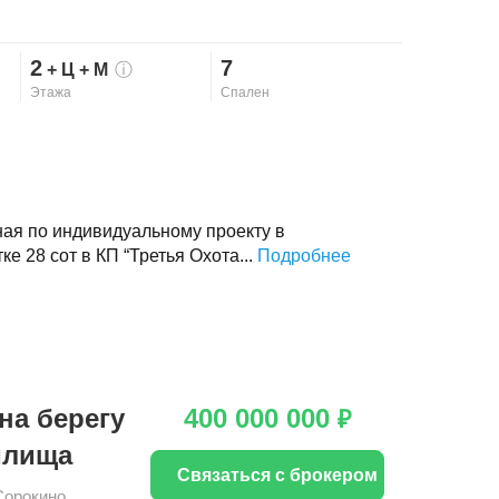
2
7
+ Ц
+ М
ⓘ
Этажа
Спален
ная по индивидуальному проекту в
е 28 сот в КП “Третья Охота...
Подробнее
на берегу
400 000 000
₽
илища
Связаться с брокером
Сорокино