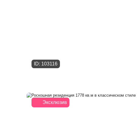
ID: 103116
Эксклюзив