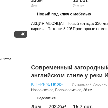
330м²
12 сот.
Дом
Участок
Скопировать ссылку
Новый под ключ с мебелью
АКЦИЯ МЕСЯЦА!!! Новый коттедж 330 кв.м 
кирпича! Потолки 3.20! Просторные помеще
40
Современный загородный
английском стиле у реки 
КП «Рига Парк»
Истринский
,
Аносино
Новорижское
,
Волоколамское
, 28 км.
Поделиться
Дом — 702.2м²
15.7 сот.