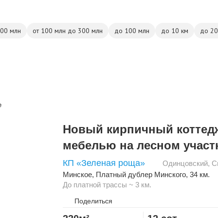
500 млн
от 100 млн до 300 млн
до 100 млн
до 10 км
до 20
Новый кирпичный коттед
мебелью на лесном участ
КП «Зеленая роща»
Одинцовский
,
С
Минское
,
Платный дублер Минского
, 34 км.
До платной трассы ~ 3 км.
Поделиться