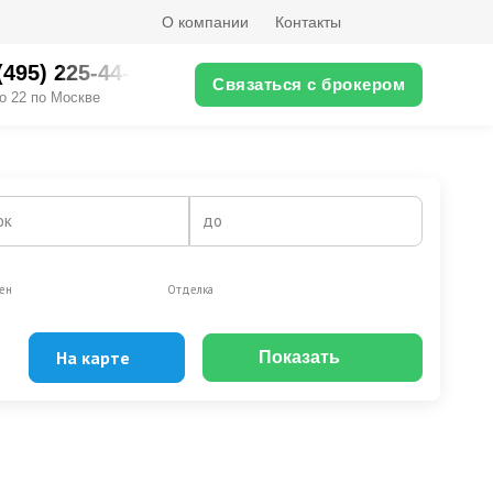
О компании
Контакты
(495) 225-44-XX
Связаться с брокером
о 22 по Москве
ок
до
ен
Отделка
На карте
Показать
Эксклюзивы
Видео-обзор