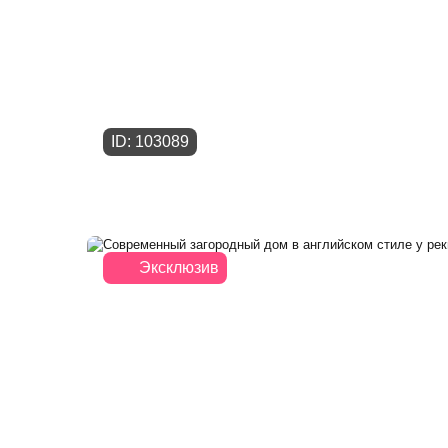
ID: 103089
Эксклюзив