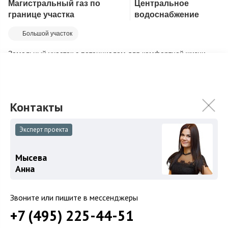
Магистральный газ по
Центральное
Скопировать ссылку
границе участка
водоснабжение
Большой участок
Земельный участок с потенциалом для комфортной жизни
Ваш идеальный уголок на Волге: просторный участок для
жизни и отдыха Уникальный з...
Подробнее
400 000 000
₽
Связаться с брокером
Эксперт проекта
Мысева
Анна
Загород
Коттеджные поселки
Звоните или пишите в мессенджеры
Коттеджи
+7 (495) 225-44-51
Таунхаусы