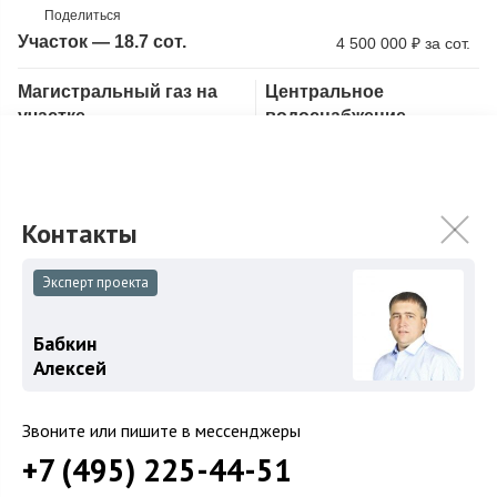
Поделиться
Участок — 18.7 сот.
4 500 000
₽
за сот.
Магистральный газ на
Центральное
Скопировать ссылку
участке
водоснабжение
Лесной участок
У леса
С соснами
Лучшие лесные участки на Рублевке! Ровный участок под
застройку 18,7 сотки в окружении хвойного леса в камерном
охраняемом поселке Геодар...
Подробнее
84 000 000
₽
Эксперт проекта
Связаться с брокером
Бабкин
Алексей
Эксклюзив
Звоните или пишите в мессенджеры
+7 (495) 225-44-51