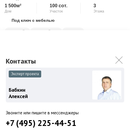
1 500м²
100 сот.
3
Дом
Участок
Этажа
Под ключ с мебелью
Скопировать ссылку
Бассейн
Второй свет
Камин
Панорамные окна
Индивидуальный жилой дом на берегу озера в камерном
поселке на 10 домовладений. Дом полностью меблирован и
готов к проживанию. В доме высоко...
Подробнее
1 000 000 000
₽
Эксперт проекта
Связаться с брокером
Бабкин
Алексей
Звоните или пишите в мессенджеры
+7 (495) 225-44-51