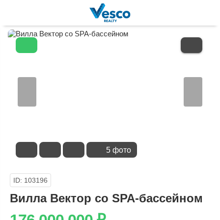
В
ИЗБРАННОЕ
5 фото
ID: 103196
Вилла Вектор со SPA-бассейном
176 000 000
₽