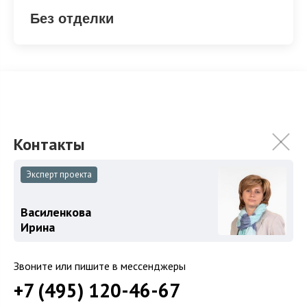
Без отделки
Без отделки
Эксперт проекта
ХАРАКТЕРИСТИКИ
КОММУНИКАЦИИ
2
Василенкова
Площадь
730 м
Ирина
Площадь участка
21 сот.
Категория земель
Земли поселений
Звоните или пишите в мессенджеры
Использование
ИЖС
+7 (495) 120-46-67