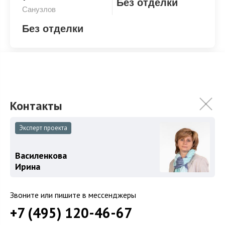
Без отделки
Санузлов
Без отделки
Без отделки
Эксперт проекта
ХАРАКТЕРИСТИКИ
КОММУНИКАЦИИ
Василенкова
Ирина
2
Площадь
740 м
Площадь участка
21 сот.
Звоните или пишите в мессенджеры
Категория земель
Земли поселений
+7 (495) 120-46-67
Использование
ИЖС