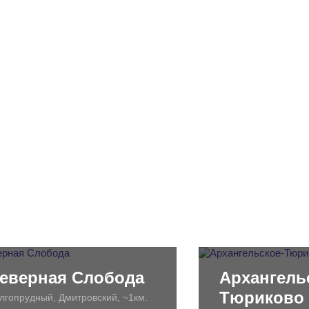
еверная Слобода
Архангель
Тюриково
лгопрудный, Дмитровский, ~1км.