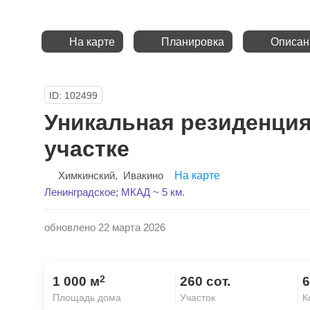
На карте
Планировка
Описан
ID: 102499
Уникальная резиденци
участке
Химкинский
,
Ивакино
На карте
Ленинградское
;
МКАД ~ 5 км.
обновлено 22 марта 2026
2
1 000 м
260 сот.
6
Площадь дома
Участок
К