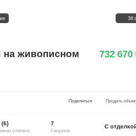
ие
38 
я на живописном
732 670
Поделиться
Продать объек
 (6)
7
С отделко
Скопировать ссылку
омнат (спален)
Санузлов