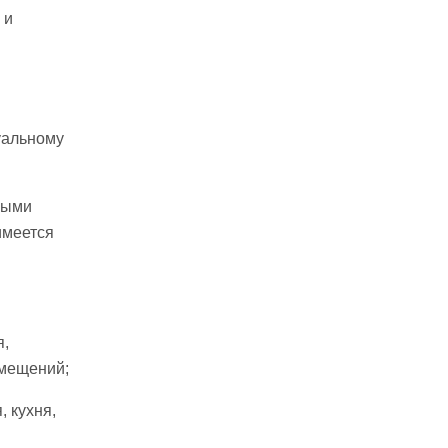
 и
уальному
ными
имеется
я,
омещений;
, кухня,