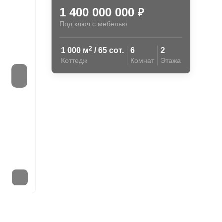
1 400 000 000
₽
Под ключ с мебелью
2
1 000 м
/ 65 сот.
6
2
Коттедж
Комнат
Этажа