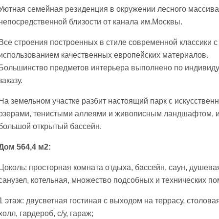
Уютная семейная резиденция в окружении лесного массива
непосредственной близости от канала им.Москвы.
Все строения построенных в стиле современной классики с
использованием качественных европейских материалов.
Большинство предметов интерьера выполнено по индивид
заказу.
На земельном участке разбит настоящий парк с искусствен
озерами, тенистыми аллеями и живописным ландшафтом, 
большой открытый бассейн.
Дом 564,4 м2:
Цоколь: просторная комната отдыха, бассейн, саун, душева
санузел, котельная, множество подсобных и технических п
1 этаж: двусветная гостиная с выходом на террасу, столовая
холл, гардероб, с/у, гараж;