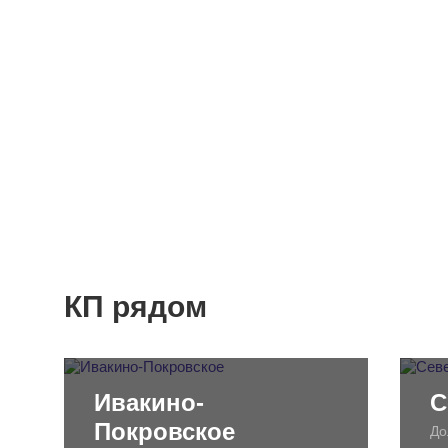
КП рядом
Ивакино-
С
Покровское
До