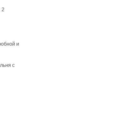
 2
робной и
льня с