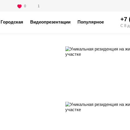
0
1
+7 
Городская
Видеопрезентации
Популярное
С 8 д