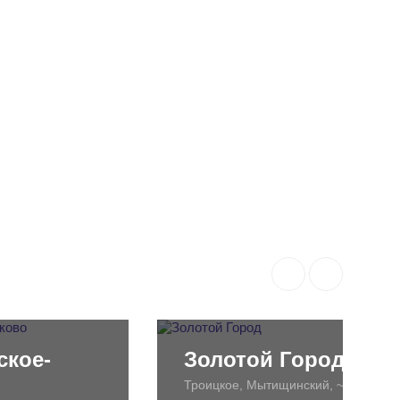
ское-
Золотой Город
Троицкое, Мытищинский, ~10км.