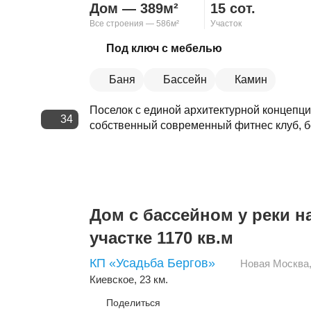
Дом — 389м²
15 сот.
Все строения — 586м²
Участок
Скопировать ссылку
Под ключ с мебелью
Баня
Бассейн
Камин
Поселок с единой архитектурной концепци
34
собственный современный фитнес клуб, б
Дом с бассейном у реки 
участке 1170 кв.м
КП «Усадьба Бергов»
Новая Москва
Киевское
, 23 км.
Поделиться