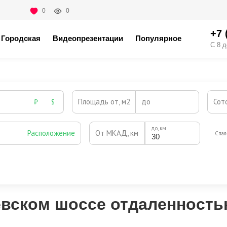
0
0
+7 
Городская
Видеопрезентации
Популярное
С 8 д
Площадь от, м2
до
Сот
₽
$
до, км
Расположение
От МКАД, км
Спал
Охрана
Камин
Есть
Нет
Выезд на платную трассу
евском шоссе отдаленностью