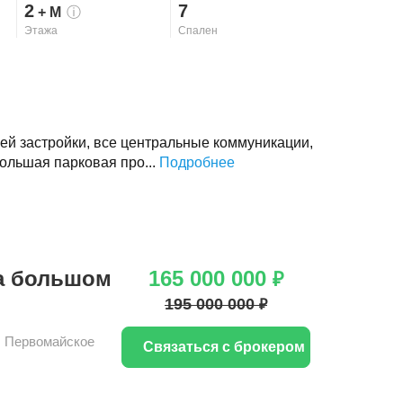
2
7
+ М
ⓘ
Этажа
Спален
ей застройки, все центральные коммуникации,
ольшая парковая про...
Подробнее
на большом
165 000 000
₽
195 000 000
₽
,
Первомайское
Связаться с брокером