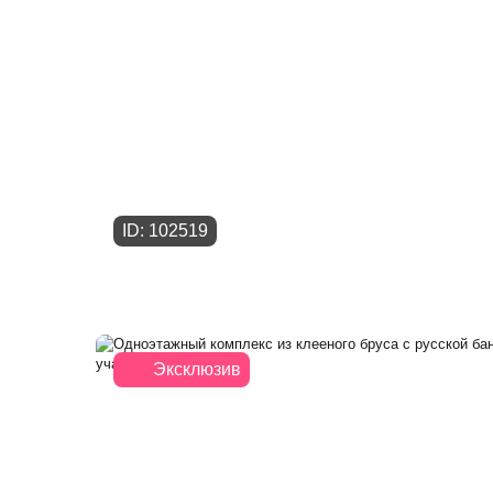
ID: 102519
Эксклюзив