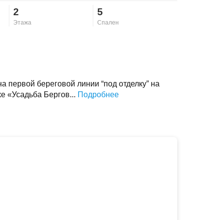
2
5
Этажа
Спален
а первой береговой линии “под отделку” на
ке «Усадьба Бергов...
Подробнее