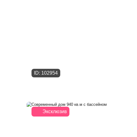
ID: 102954
Эксклюзив