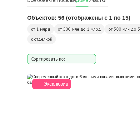
Все объекты
Поселки
Дома
Участки
Объектов:
56
(отображены с 1 по 15)
от 1 млрд
от 500 млн до 1 млрд
от 300 млн до 
с отделкой
Сортировать по:
Площади
Площади участка
Эксклюзив
Расстоянию от МКАД
Дате добавления
Цене