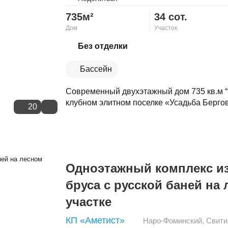
735м²
34 сот.
Дом
Участок
Скопировать ссылку
Без отделки
Бассейн
Современный двухэтажный дом 735 кв.м “по
клубном элитном поселке «Усадьба Бергов»
20
Одноэтажный комплекс из
бруса с русской баней на
участке
КП «Аметист»
Наро-Фоминский
,
Свити