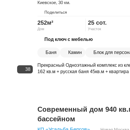
Киевское
, 30 км.
Поделиться
252м²
25 сот.
Дом
Участок
Скопировать ссылку
Под ключ с мебелью
Баня
Камин
Блок для персон
Прекрасный Одноэтажный комплекс из кле
38
162 кв.м + русская баня 45кв.м + квартира 
Современный дом 940 кв.
бассейном
КП «Усадьба Бергов»
Новая Москва