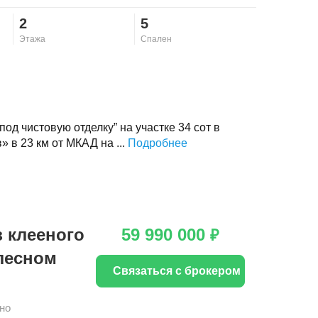
2
5
Этажа
Спален
д чистовую отделку” на участке 34 сот в
 в 23 км от МКАД на ...
Подробнее
 клееного
59 990 000
₽
 лесном
Связаться с брокером
но