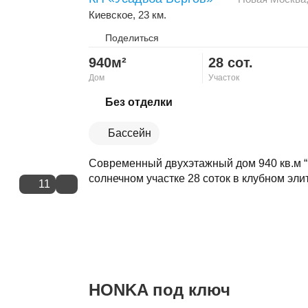
Киевское
, 23 км.
Поделиться
940м²
28 сот.
Дом
Участок
Скопировать ссылку
Без отделки
Бассейн
Современный двухэтажный дом 940 кв.м “п
солнечном участке 28 соток в клубном эли
11
HONKA под ключ