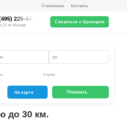
О компании
Контакты
(495) 225-44-XX
Связаться с брокером
о 22 по Москве
ок
до
ен
Отделка
На карте
Показать
Эксклюзивы
Видео-обзор
 до 30 км.