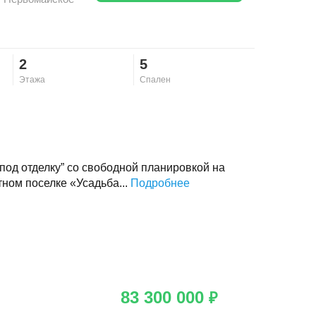
2
5
Этажа
Спален
од отделку” со свободной планировкой на
тном поселке «Усадьба...
Подробнее
83 300 000
₽