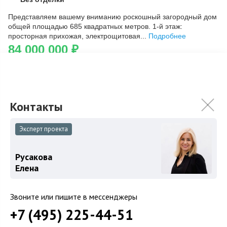
Скопировать ссылку
Представляем вашему вниманию роскошный загородный дом
общей площадью 685 квадратных метров. 1-й этаж:
просторная прихожая, электрощитовая...
Подробнее
84 000 000
₽
Связаться с брокером
Эксперт проекта
Загород
Коттеджные поселки
Русакова
Елена
Коттеджи
Таунхаусы
Звоните или пишите в мессенджеры
Участки
+7 (495) 225-44-51
Шоссе