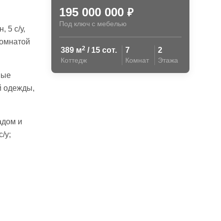
195 000 000
₽
Под ключ с мебелью
 5 с/у,
комнатой
2
389 м
/ 15 сот.
7
2
Коттедж
Комнат
Этажа
вые
й одежды,
адом и
/у;