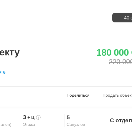
40 
екту
180 000
220 00
рте
Поделиться
Продать объек
3
5
+ Ц
ⓘ
С отде
Скопировать ссылку
пален)
Санузлов
Этажа