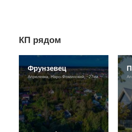
КП рядом
Фрунзевец
П
Апрелевка, Наро-Фоминский, ~27км.
Ап