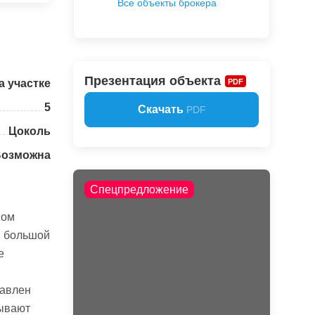
Все объекты брокера
Презентация объекта
PDF
а участке
5
Скачать
PDF
Цоколь
Возможна
Спецпредложение
ном
я большой
е
тавлен
рывают