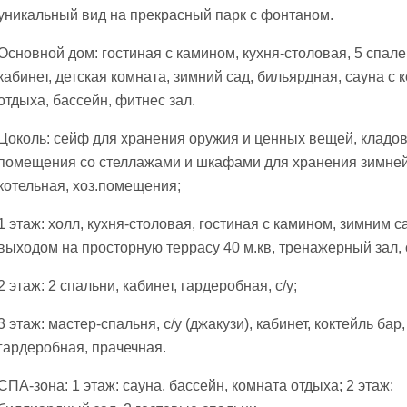
уникальный вид на прекрасный парк с фонтаном.
Основной дом: гостиная с камином, кухня-столовая, 5 спален,
кабинет, детская комната, зимний сад, бильярдная, сауна с 
отдыха, бассейн, фитнес зал.
Цоколь: сейф для хранения оружия и ценных вещей, кладо
помещения со стеллажами и шкафами для хранения зимне
котельная, хоз.помещения;
1 этаж: холл, кухня-столовая, гостиная с камином, зимним с
выходом на просторную террасу 40 м.кв, тренажерный зал, с
2 этаж: 2 спальни, кабинет, гардеробная, с/у;
3 этаж: мастер-спальня, с/у (джакузи), кабинет, коктейль бар,
гардеробная, прачечная.
СПА-зона: 1 этаж: сауна, бассейн, комната отдыха; 2 этаж: