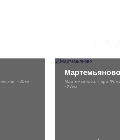
Мартемьяново
инский, ~30км.
Мартемьяново, Наро-Фоминский,
~27км.