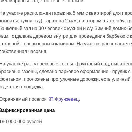
биллиардный зал, 2 гостевые спальни.
На участке расположен гараж на 5 м/м с квартирой для пер
комнаты, кухня, с/у), гараж на 2 м/м, на втором этаже обуст
банкетный зал на 30 человек с кухней и с/у. Зимний домик-б
кв.м., отделана деревом внутри для проведения барбекю с 
столовой, телевизором и камином. На участке располагаетс
собственная часовня.
На участке растут вековые сосны, фруктовый сад, высажен
красивые газоны, сделано парковое оформление - прудик с
фонтаном, проложены прогулочные дорожки, есть уличный
и детская площадка.
Охраняемый поселок
КП Фрунзевец
.
Зафиксированная цена
180 000 000
рублей