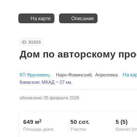
На карте
Описание
ID: 91933
Дом по авторскому про
КП Фрунзевец
Наро-Фоминский
,
Апрелевка
На ка
Киевское
;
МКАД ~ 27 км.
обновлено 05 февраля 2026
2
649 м
50 сот.
5 (5)
Площадь дома
Участок
Комнат (с