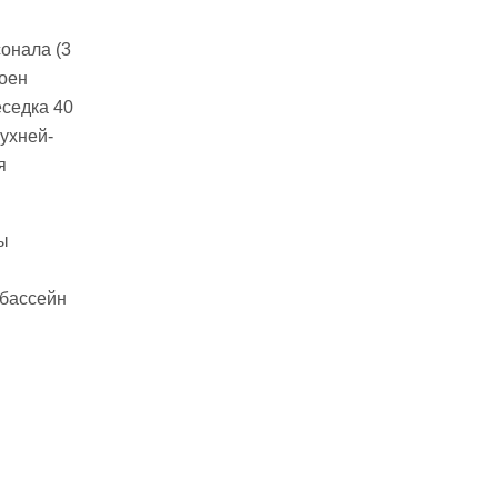
сонала (3
роен
еседка 40
кухней-
я
ы
 бассейн