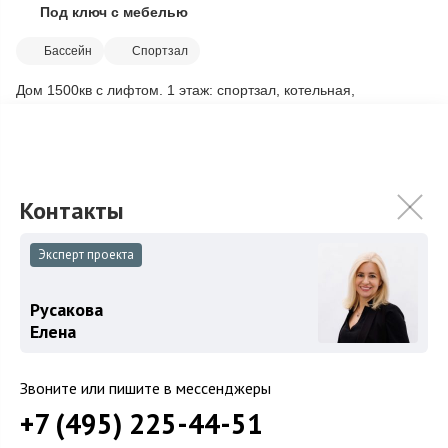
Под ключ с мебелью
Скопировать ссылку
Бассейн
Спортзал
Дом 1500кв с лифтом. 1 этаж: спортзал, котельная,
прачечная, сауна, бассейн, санузел, душевая; 2 этаж: входная
группа + коридор, переговор...
Подробнее
400 000 000
₽
Связаться с брокером
Эксперт проекта
Русакова
Елена
Звоните или пишите в мессенджеры
+7 (495) 225-44-51