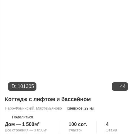
Цене
ID: 101305
44
Коттедж с лифтом и бассейном
Наро-Фоминский
,
Мартемьяново
Киевское
, 29 км.
Поделиться
Дом — 1 500м²
100 сот.
4
Все строения — 3 050м²
Участок
Этажа