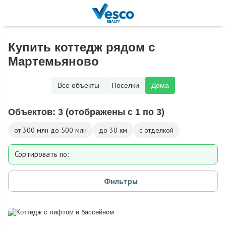
Купить коттедж рядом с
Мартемьяново
Все объекты
Поселки
Дома
Объектов:
3
(отображены с 1 по 3)
от 300 млн до 500 млн
до 30 км
с отделкой
Сортировать по:
Площади
Фильтры
Площади участка
Расстоянию от МКАД
Дате добавления