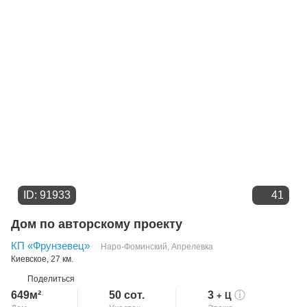
Цене
ID: 91933
41
Дом по авторскому проекту
КП «Фрунзевец»
Наро-Фоминский
,
Апрелевка
Киевское
, 27 км.
Поделиться
649м²
50 сот.
3
ⓘ
+ Ц