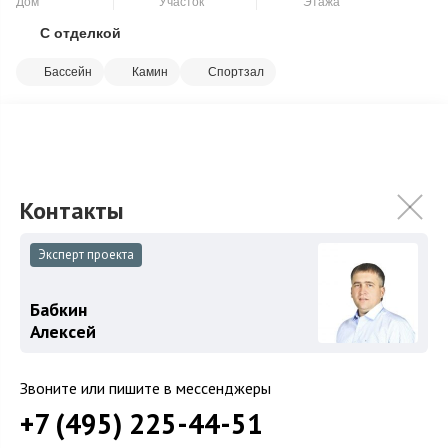
Дом
Участок
Этажа
С отделкой
Скопировать ссылку
Бассейн
Камин
Спортзал
Роскошный особняк 649 м2 выполнен в едином
архитектурном решении по авторскому проекту, с удобной
планировкой для большой семьи и гостей. Ар...
Подробнее
180 000 000
₽
220 000 000
₽
Связаться с брокером
Эксперт проекта
Бабкин
Алексей
Загород
Звоните или пишите в мессенджеры
Коттеджные поселки
+7 (495) 225-44-51
Коттеджи