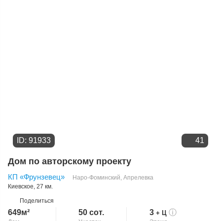
Цене
ID: 91933
41
Дом по авторскому проекту
КП «Фрунзевец»
Наро-Фоминский
,
Апрелевка
Киевское
, 27 км.
Поделиться
649м²
50 сот.
3
ⓘ
+ Ц