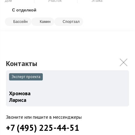
Дом
Участок
Этажа
С отделкой
Скопировать ссылку
Бассейн
Камин
Спортзал
Роскошный особняк 649 м2 выполнен в едином
архитектурном решении по авторскому проекту, с удобной
планировкой для большой семьи и гостей. Ар...
Подробнее
180 000 000
₽
220 000 000
₽
Связаться с брокером
Эксперт проекта
Хромова
Лариса
Загород
Звоните или пишите в мессенджеры
Коттеджные поселки
+7 (495) 225-44-51
Коттеджи