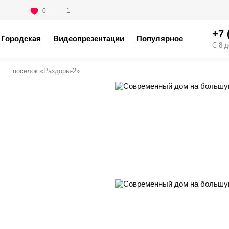
0
1
+7 
Городская
Видеопрезентации
Популярное
С 8 д
поселок «Раздоры-2»