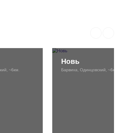
Новь
кий, ~6км.
Барвиха, Одинцовский, ~6км.