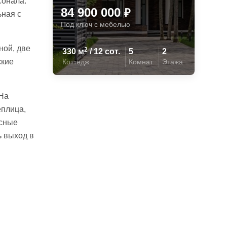
сонала:
84 900 000
₽
ьная с
Под ключ с мебелью
ной, две
2
330 м
/ 12 сот.
5
2
ские
Коттедж
Комнат
Этажа
На
еплица,
исные
ь выход в