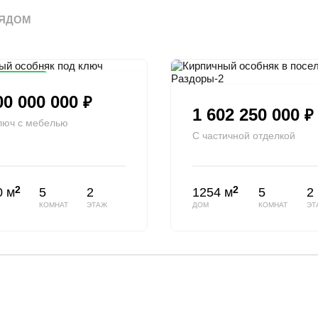
ЯДОМ
на цена
00 000 000
₽
1 602 250 000
₽
люч с мебелью
С частичной отделкой
2
2
0 м
5
2
1254 м
5
2
КОМНАТ
ЭТАЖ
ДОМ
КОМНАТ
ЭТ