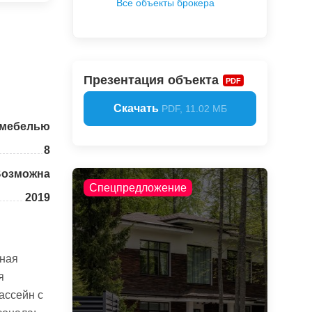
Все объекты брокера
Презентация объекта
PDF
Скачать
PDF, 11.02 МБ
 мебелью
8
Возможна
Спецпредложение
2019
рная
я
ассейн с