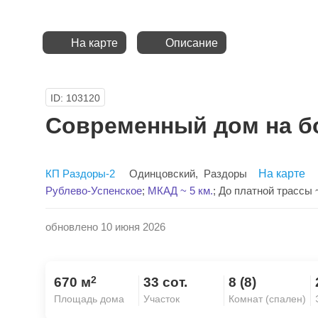
На карте
Описание
ID: 103120
Современный дом на 
КП Раздоры-2
Одинцовский
,
Раздоры
На карте
Рублево-Успенское
;
МКАД ~ 5 км.
;
До платной трассы ~
обновлено 10 июня 2026
2
670 м
33 сот.
8 (8)
Площадь дома
Участок
Комнат (спален)