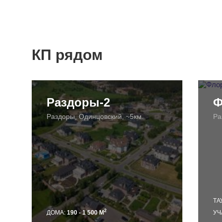
КП рядом
Раздоры-2
Ф
Раздоры, Одинцовский, ~5км.
Ра
ТА
2
ДОМА:
190 - 1 500 М
УЧ