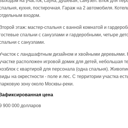
выходом на участок, сауна, душевая, санузел. Блок для пер
спальня, кухня, постирочная. Гараж на 2 автомобиля. Котел
отдельным входом.
Второй этаж: мастер-спальня с ванной комнатой и гардероб
гостевые спальни с санузлами и гардеробными, четыре дет
спальни с санузлами.
Участок с ландшафтным дизайном и хвойными деревьями. 
участке расположен игровой домик для детей, небольшая т
хозблок с квартирой для персонала (одна спальня). Живоп
виды на окрестности - поле и лес. С территории участка ест
парковую зону около Москвы-реки.
Зафиксированная цена
9 900 000
долларов