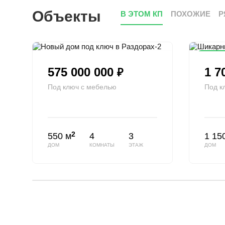
Объекты
В ЭТОМ КП
ПОХОЖИЕ
Р
Сниже
575 000 000
1 7
₽
Под ключ с мебелью
Под к
2
550 м
4
3
1 15
ДОМ
КОМНАТЫ
ЭТАЖ
ДОМ