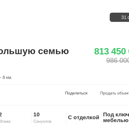
31 
большую семью
813 450
986 00
 8 км.
Поделиться
Продать объек
2
10
Под ключ
С отделкой
Скопировать ссылку
мебелью
Этажа
Санузлов