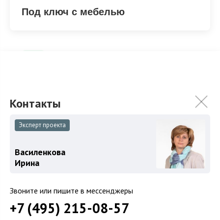
Под ключ с мебелью
Под ключ с мебелью
ХАРАКТЕРИСТИКИ
КОММУНИКАЦИИ
Эксперт проекта
2
Площадь
615 м
Василенкова
Ирина
Площадь участка
20 сот.
Категория земель
Земли поселений
Звоните или пишите в мессенджеры
Использование
ИЖС
+7 (495) 215-08-57
Отделка
Под ключ с мебелью