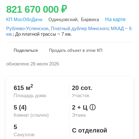
821 670 000
₽
КП МосОблДачи
Одинцовский
,
Барвиха
На карте
Рублево-Успенское
,
Платный дублер Минского
;
МКАД ~ 6
км.
;
До платной трассы ~ 7 км.
Поделиться
Продать объект в этом КП
обновлено 28 июля 2026
Скопировать ссылку
2
615 м
20 сот.
Площадь дома
Участок
5 (4)
2
+ Ц
ⓘ
Комнат (спален)
Этажа
5
С отделкой
Санузлов