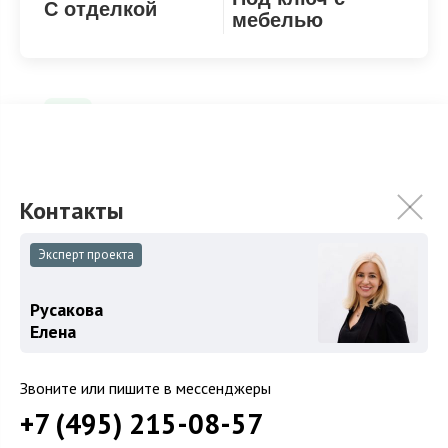
С отделкой
мебелью
Под ключ с мебелью
ХАРАКТЕРИСТИКИ
КОММУНИКАЦИИ
Эксперт проекта
2
Площадь
583 м
Русакова
Елена
Площадь участка
40 сот.
Категория земель
Земли поселений
Звоните или пишите в мессенджеры
Использование
Под ЛПХ
+7 (495) 215-08-57
Отделка
Под ключ с мебелью