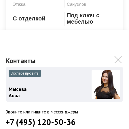
Этажа
Санузлов
Под ключ с
С отделкой
мебелью
Под ключ с мебелью
Эксперт проекта
ХАРАКТЕРИСТИКИ
КОММУНИКАЦИИ
Мысева
Анна
2
Площадь
900 м
Звоните или пишите в мессенджеры
Площадь участка
24 сот.
+7 (495) 120-50-36
Категория земель
Земли поселений