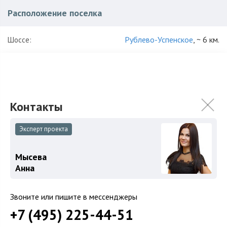
Расположение поселка
Рублево-Успенское
, ~ 6 км.
Шоссе:
Одинцовский
,
Раздоры
Район:
~ 7 км.
До платной трассы
₽
:
Характеристики поселка
Эксперт проекта
28
Количество домов:
Мысева
13 га
Общая площадь поселка:
Анна
2000
Год постройки:
Звоните или пишите в мессенджеры
Под дачное строительство
Использование:
+7 (495) 225-44-51
готовый поселок
для постоянного проживания