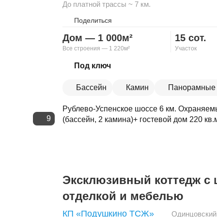
До платной трассы ~ 7 км.
Поделиться
Дом — 1 000м²
15 сот.
Все строения — 1 220м²
Участок
Скопировать ссылку
Под ключ
Бассейн
Камин
Панорамные 
Рублево-Успенское шоссе 6 км. Охраняем
9
(бассейн, 2 камина)+ гостевой дом 220 кв.м
Эксклюзивный коттедж с
отделкой и мебелью
КП «Подушкино ТСЖ»
Одинцовский