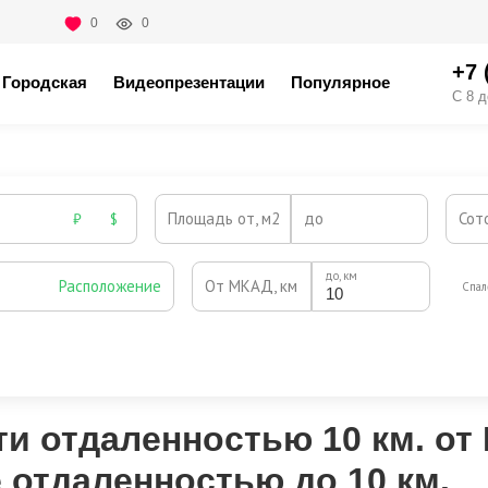
0
0
+7 
Городская
Видеопрезентации
Популярное
С 8 д
Площадь от, м2
до
Сот
₽
$
до, км
Расположение
От МКАД, км
Спал
Охрана
Камин
Есть
Нет
Выезд на платную трассу
и отдаленностью 10 км. от
отдаленностью до 10 км.