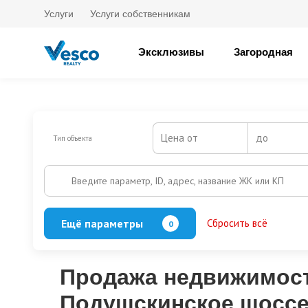
Услуги
Услуги собственникам
Эксклюзивы
Загородная
Цена от
до
Тип объекта
Введите параметр, ID, адрес, название ЖК или КП
Ещё параметры
Сбросить всё
0
Баня
Бассейн
Кол-во этажей
Продажа недвижимост
Подушскинское шоссе 