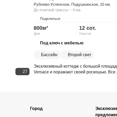
Рублево-Успенское
,
Подушкинское
, 10 км.
До платной трассы ~ 4 км.
Поделиться
800м²
12 сот.
Дом
Участок
Скопировать ссылку
Под ключ с мебелью
Бассейн
Второй свет
Эксклюзивный коттедж с большой площад
27
Versace и поражают своей роскошью. Все 
Город
Эксклюзи
предложе