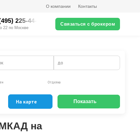
О компании
Контакты
(495) 225-44-XX
Связаться с брокером
о 22 по Москве
ок
до
ен
Отделка
На карте
Показать
Эксклюзивы
Видео-обзор
 МКАД на