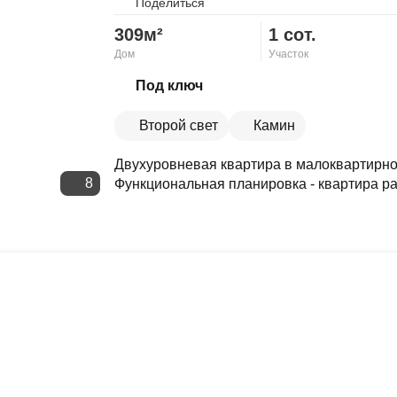
Поделиться
309м²
1 сот.
Дом
Участок
Скопировать ссылку
Под ключ
Второй свет
Камин
Двухуровневая квартира в малоквартирном
8
Функциональная планировка - квартира ра