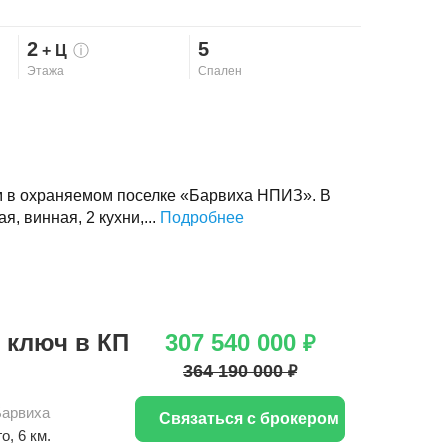
2
5
+ Ц
ⓘ
Этажа
Спален
м в охраняемом поселке «Барвиха НПИЗ». В
я, винная, 2 кухни,...
Подробнее
 ключ в КП
307 540 000
₽
364 190 000
₽
Барвиха
Связаться с брокером
го
, 6 км.