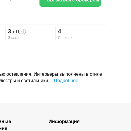
3
4
+ Ц
ⓘ
Этажа
Спальни
ью остекления. Интерьеры выполнены в стиле
люстры и светильники ...
Подробнее
вные
Информация
ния