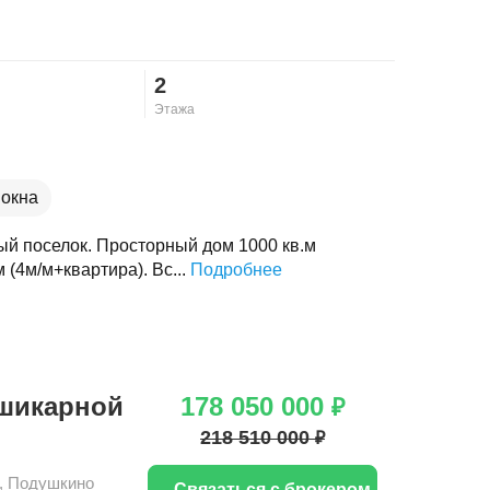
2
Этажа
окна
ый поселок. Просторный дом 1000 кв.м
 (4м/м+квартира). Вс...
Подробнее
 шикарной
178 050 000
₽
218 510 000
₽
,
Подушкино
Связаться с брокером