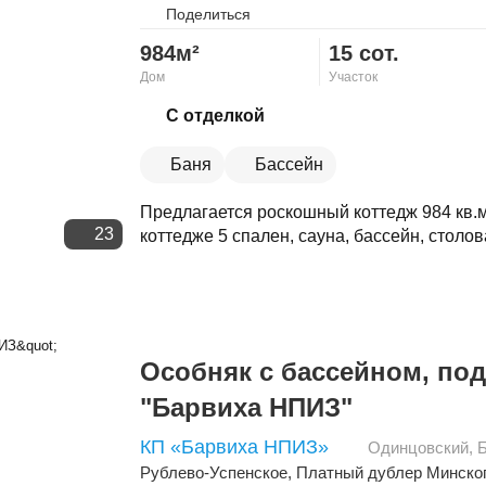
Поделиться
984м²
15 сот.
Дом
Участок
Скопировать ссылку
С отделкой
Баня
Бассейн
Предлагается роскошный коттедж 984 кв.
23
коттедже 5 спален, сауна, бассейн, столова
Особняк с бассейном, под
"Барвиха НПИЗ"
КП «Барвиха НПИЗ»
Одинцовский
,
Рублево-Успенское
,
Платный дублер Минско