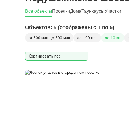
Все объекты
Поселки
Дома
Таунхаусы
Участки
Объектов:
5
(отображены с 1 по 5)
от 300 млн до 500 млн
до 100 млн
до 10 км
Сортировать по:
Площади
Площади участка
Расстоянию от МКАД
Дате добавления
Цене