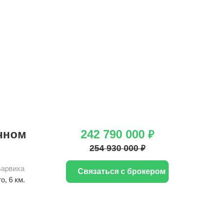
ачном
242 790 000
₽
254 930 000
₽
Барвиха
Связаться с брокером
го
, 6 км.