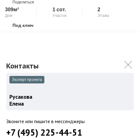
Поделиться
309м²
1 сот.
2
Дом
Участок
Этажа
Под ключ
Скопировать ссылку
Второй свет
Камин
Двухуровневая квартира в малоквартирном кирпичном доме.
Общая площадь - 309 кв. м. Функциональная планировка -
квартира разделена на две...
Подробнее
79 800 000
₽
Эксперт проекта
Связаться с брокером
Русакова
Елена
Звоните или пишите в мессенджеры
Загород
+7 (495) 225-44-51
Коттеджные поселки