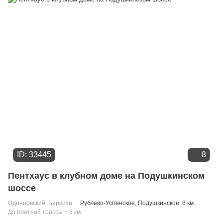
Дате добавления
Цене
ID: 33445
8
Пентхаус в клубном доме на Подушкинском
шоссе
Одинцовский
,
Барвиха
Рублево-Успенское
,
Подушкинское
, 8 км.
До платной трассы ~ 6 км.