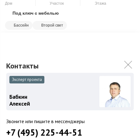
Дом
Участок
Этажа
Под ключ с мебелью
Скопировать ссылку
Бассейн
Второй свет
Эксклюзивный коттедж с большой площадью остекления.
Интерьеры выполнены в стиле Versace и поражают своей
роскошью. Все люстры и светильники ...
Подробнее
178 050 000
₽
218 510 000
₽
Эксперт проекта
Связаться с брокером
Бабкин
Алексей
Загород
Звоните или пишите в мессенджеры
+7 (495) 225-44-51
Коттеджные поселки
Коттеджи