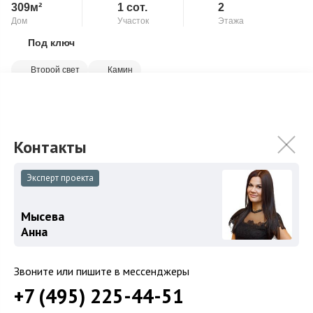
309м²
1 сот.
2
Дом
Участок
Этажа
Под ключ
Скопировать ссылку
Второй свет
Камин
Двухуровневая квартира в малоквартирном кирпичном доме.
Общая площадь - 309 кв. м. Функциональная планировка -
квартира разделена на две...
Подробнее
79 800 000
₽
Связаться с брокером
Эксперт проекта
Мысева
Анна
Загород
Звоните или пишите в мессенджеры
Коттеджные поселки
+7 (495) 225-44-51
Коттеджи