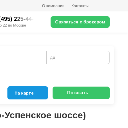
О компании
Контакты
(495) 225-44-XX
Связаться с брокером
о 22 по Москве
до
На карте
Показать
о-Успенское шоссе)