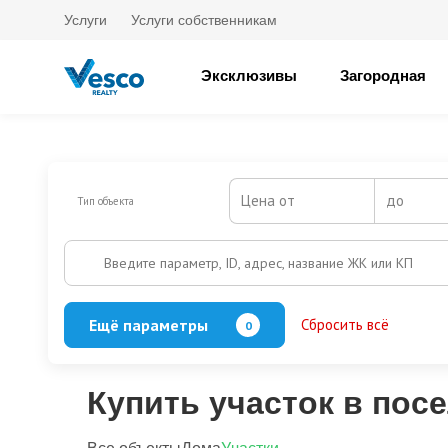
Услуги
Услуги собственникам
Эксклюзивы
Загородная
Цена от
до
Тип объекта
Введите параметр, ID, адрес, название ЖК или КП
Ещё параметры
Сбросить всё
0
Охрана
Есть
Нет
Выезд на платную трассу
Купить участок в пос