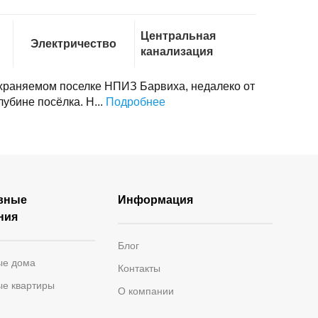
Центральная
Электричество
канализация
охраняемом поселке НПИЗ Барвиха, недалеко от
убине посёлка. Н...
Подробнее
вные
Информация
ния
Блог
ые дома
Контакты
ые квартиры
О компании