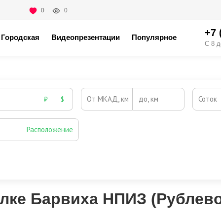
0
0
+7 
Городская
Видеопрезентации
Популярное
С 8 д
От МКАД, км
до, км
Соток
₽
$
Расположение
Эксклюзивы
Видео-обзор
елке Барвиха НПИЗ (Рублев