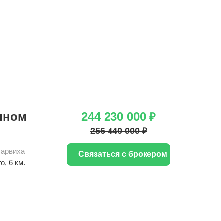
ачном
244 230 000
₽
256 440 000
₽
Барвиха
Связаться с брокером
го
, 6 км.