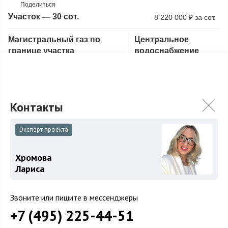
Поделиться
Участок — 30 сот.
8 220 000
₽
за сот.
Магистральный газ по
Центральное
Скопировать ссылку
границе участка
водоснабжение
Предлагаем к продаже лесной участок в охраняемом поселке
НПИЗ Барвиха, недалеко от Москвы. Земельный участок
находится в глубине посёлка. Н...
Подробнее
246 500 000
₽
258 830 000
₽
Эксперт проекта
Связаться с брокером
Хромова
Лариса
Звоните или пишите в мессенджеры
+7 (495) 225-44-51