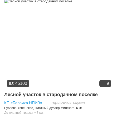
Дате добавления
Цене
ID: 45100
9
Лесной участок в стародачном поселке
КП «Барвиха НПИЗ»
Одинцовский
,
Барвиха
Рублево-Успенское
,
Платный дублер Минского
, 6 км.
До платной трассы ~ 7 км.