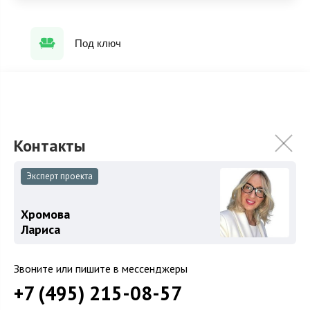
Под ключ
ХАРАКТЕРИСТИКИ
КОММУНИКАЦИИ
2
Площадь
309 м
Эксперт проекта
Площадь участка
1 сот.
Хромова
Категория земель
Земли поселений
Лариса
Использование
ИЖС
Отделка
Под ключ
Звоните или пишите в мессенджеры
+7 (495) 215-08-57
Гараж