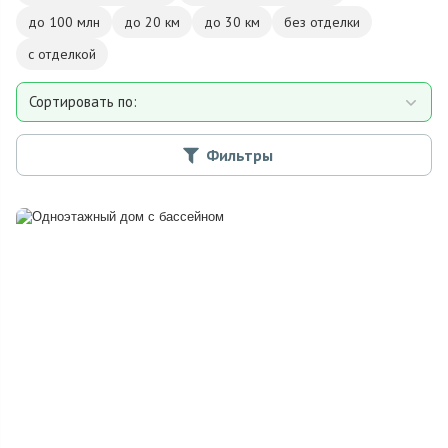
до 100 млн
до 20 км
до 30 км
без отделки
с отделкой
Сортировать по:
Площади
Фильтры
Площади участка
Расстоянию от МКАД
Дате добавления
Цене