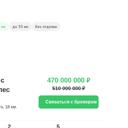
 км
до 30 км
без отделки
 с
470 000 000
₽
510 000 000
лес
₽
Связаться с брокером
го
, 18 км.
2
5