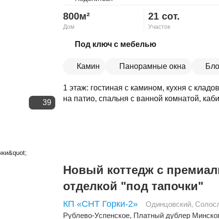
800м²
21 сот.
Дом
Участок
Скопировать ссылку
Под ключ с мебелью
Камин
Панорамные окна
Бло
1 этаж: гостиная с камином, кухня с клад
на патио, спальня с ванной комнатой, кабине
39
Новый коттедж с премиа
отделкой "под тапочки"
КП «СНТ Горки-2»
Одинцовский
,
Солос
Рублево-Успенское
,
Платный дублер Минско