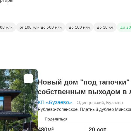
артиры
500 млн
от 100 млн до 300 млн
до 100 млн
до 10 км
до 20
Новый дом "под тапочки"
собственным выходом в 
КП «Бузаево»
Одинцовский
,
Бузаево
Рублево-Успенское
,
Платный дублер Минско
Поделиться
480м²
20 сот.