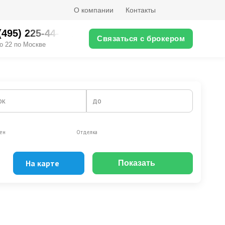
О компании
Контакты
(495) 225-44-XX
Связаться с брокером
о 22 по Москве
ок
до
ен
Отделка
На карте
Показать
Эксклюзивы
Видео-обзор