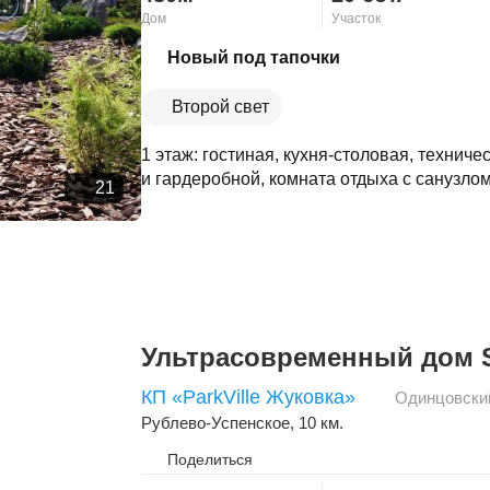
Дом
Участок
Скопировать ссылку
Новый под тапочки
Второй свет
1 этаж: гостиная, кухня-столовая, техниче
и гардеробной, комната отдыха с санузлом 
21
Ультрасовременный дом 
КП «ParkVille Жуковка»
Одинцовски
Рублево-Успенское
, 10 км.
Поделиться