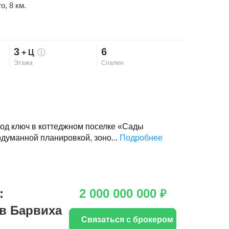
го
, 8 км.
3
6
+ Ц
ⓘ
Этажа
Спален
од ключ в коттеджном поселке «Сады
думанной планировкой, зоно...
Подробнее
:
2 000 000 000
₽
в Барвиха
Связаться с брокером