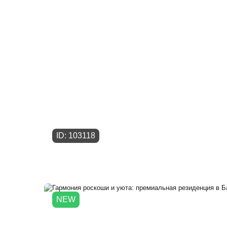
ID: 103118
NEW