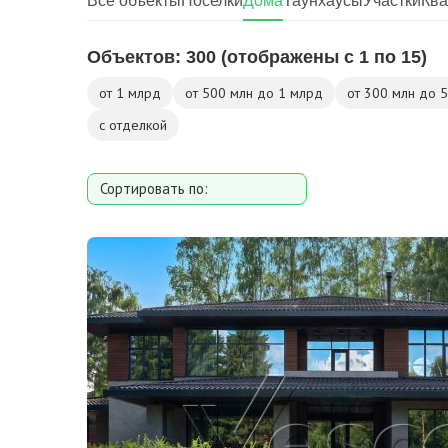
Все объекты
Поселки
Дома
Таунхаусы
Участки
Кв
Объектов:
300
(отображены с 1 по 15)
от 1 млрд
от 500 млн до 1 млрд
от 300 млн до 
с отделкой
Сортировать по:
Площади
Площади участка
Расстоянию от МКАД
Дате добавления
Цене