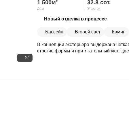
1 500м²
32.8 сот.
Дом
Участок
Скопировать ссылку
Новый отделка в процессе
Бассейн
Второй свет
Камин
В концепции экстерьера выдержана четкая
строгие формы и притягательный уют. Цве
21