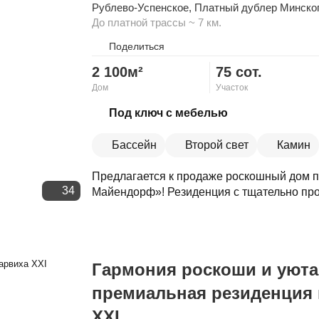
Рублево-Успенское
,
Платный дублер Минско
До платной трассы ~ 7 км.
Поделиться
2 100м²
75 сот.
Дом
Участок
Скопировать ссылку
Под ключ с мебелью
Бассейн
Второй свет
Камин
Предлагается к продаже роскошный дом п
34
Майендорф»! Резиденция с тщательно про
Гармония роскоши и уюта
премиальная резиденция 
XXI