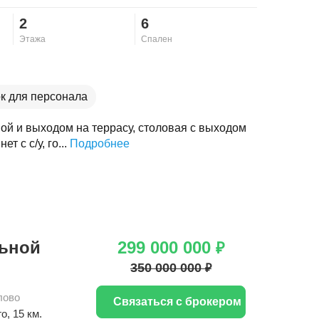
2
6
Этажа
Спален
к для персонала
овой и выходом на террасу, столовая с выходом
т с с/у, го...
Подробнее
льной
299 000 000
₽
350 000 000
₽
лово
Связаться с брокером
го
, 15 км.