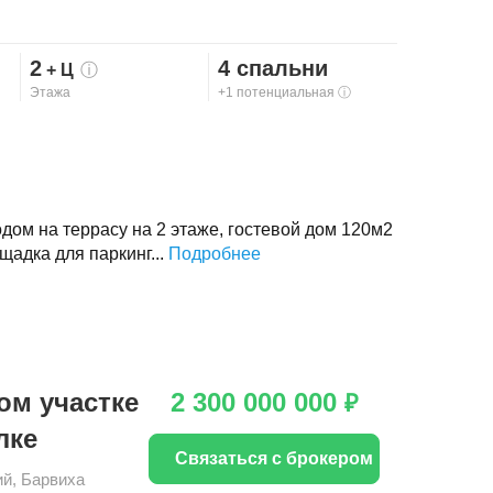
2
4 спальни
+ Ц
ⓘ
Этажа
+1 потенциальная
ⓘ
ом на террасу на 2 этаже, гостевой дом 120м2
щадка для паркинг...
Подробнее
ом участке
2 300 000 000
₽
лке
Связаться с брокером
ий
,
Барвиха