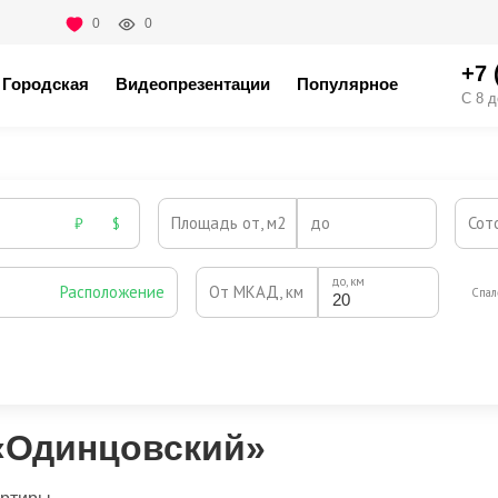
0
0
+7 
Городская
Видеопрезентации
Популярное
С 8 д
Площадь от, м2
до
Сот
₽
$
до, км
Расположение
От МКАД, км
Спал
Охрана
Камин
Есть
Нет
Выезд на платную трассу
 «Одинцовский»