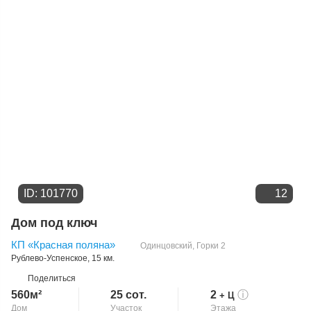
Цене
ID: 101770
12
Дом под ключ
КП «Красная поляна»
Одинцовский
,
Горки 2
Рублево-Успенское
, 15 км.
Поделиться
560м²
25 сот.
2
ⓘ
+ Ц
Дом
Участок
Этажа