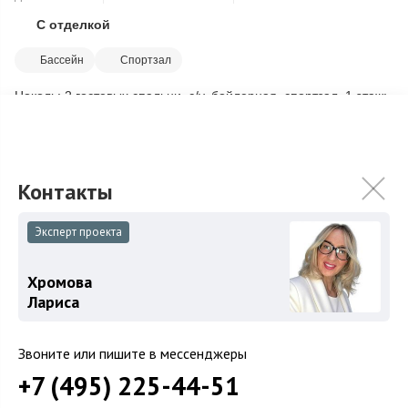
С отделкой
Скопировать ссылку
Бассейн
Спортзал
Цоколь: 2 гостевых спальни, с/у, бойлерная, спортзал. 1 этаж:
холл, с/у, гостиная, кухня - столовая, с/у, сауна, комната
отдыха, бассейн (5...
Подробнее
200 000 000
₽
Связаться с брокером
Эксперт проекта
Хромова
Лариса
Звоните или пишите в мессенджеры
+7 (495) 225-44-51