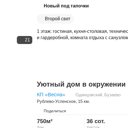
Скопировать ссылку
Новый под тапочки
Второй свет
1 этаж: гостиная, кухня-столовая, техниче
и гардеробной, комната отдыха с санузлом 
21
Уютный дом в окружении 
КП «Весна»
Одинцовский
,
Бузаево
Рублево-Успенское
, 15 км.
Поделиться
750м²
36 сот.
Дом
Участок