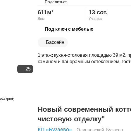
Поделиться
611м²
13 сот.
Дом
Участок
Скопировать ссылку
Под ключ с мебелью
Бассейн
1 этаж: кухня-столовая площадью 39 м2, 
камином и панорамным остеклением, госте
25
Новый современный котт
чистовую отделку"
КП «Бузаево»
Одинцовский
,
Бузаево