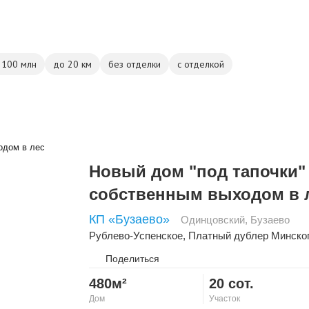
 100 млн
до 20 км
без отделки
с отделкой
Новый дом "под тапочки"
собственным выходом в 
КП «Бузаево»
Одинцовский
,
Бузаево
Рублево-Успенское
,
Платный дублер Минско
Поделиться
480м²
20 сот.
Дом
Участок