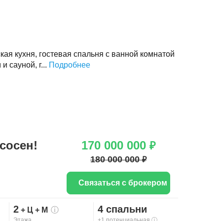
ская кухня, гостевая спальня с ванной комнатой
и сауной, г...
Подробнее
сосен!
170 000 000
₽
180 000 000
₽
Связаться с брокером
2
4 спальни
+ Ц
+ М
ⓘ
Этажа
+1 потенциальная
ⓘ