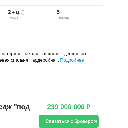
2
5
+ Ц
ⓘ
Этажа
Спален
просторная светлая гостиная с дровяным
вая спальня, гардеробна...
Подробнее
едж "под
239 000 000
₽
Связаться с брокером