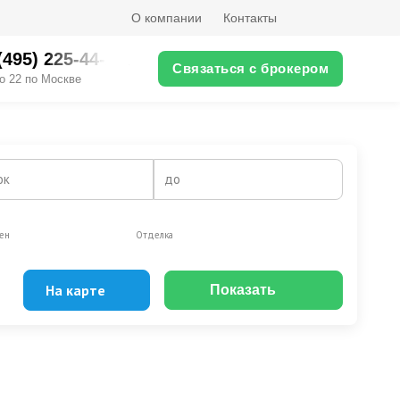
О компании
Контакты
(495) 225-44-XX
Связаться с брокером
о 22 по Москве
ок
до
ен
Отделка
На карте
Показать
Эксклюзивы
Видео-обзор