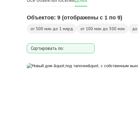
Все объекты
Поселки
Дома
Объектов:
9
(отображены с 1 по 9)
от 500 млн до 1 млрд
от 100 млн до 300 млн
до
Сортировать по:
Площади
Площади участка
Расстоянию от МКАД
Дате добавления
Цене