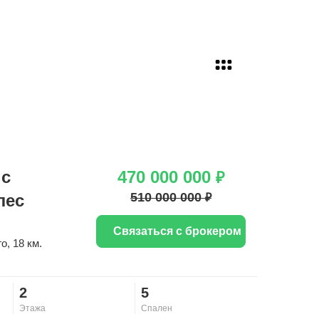
 с
470 000 000
₽
510 000 000
лес
₽
Связаться с брокером
го
, 18 км.
2
5
Этажа
Спален