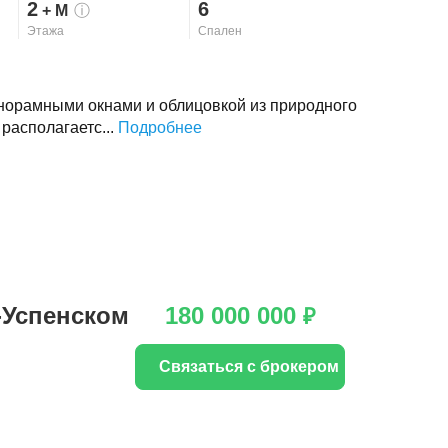
2
6
+ М
ⓘ
Этажа
Спален
анорамными окнами и облицовкой из природного
 располагаетс...
Подробнее
-Успенском
180 000 000
₽
Связаться с брокером