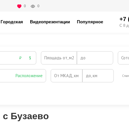
0
0
+7 
Городская
Видеопрезентации
Популярное
С 8 д
Площадь от, м2
до
Сот
₽
$
Расположение
От МКАД, км
до, км
Спал
Охрана
Камин
Есть
Нет
Выезд на платную трассу
 с Бузаево