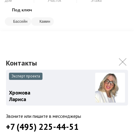
Дом
Участок
Этажа
Под ключ
Скопировать ссылку
Бассейн
Камин
Кирпичный коттедж с новой отделкой "под ключ". 1 уровень:
прихожая, кухня, гостиная с камином, санузел, закрытая
терраса; 2 уровень: го...
Подробнее
159 000 000
₽
180 000 000
₽
Связаться с брокером
Эксперт проекта
Хромова
Лариса
Загород
Звоните или пишите в мессенджеры
Коттеджные поселки
+7 (495) 225-44-51
Коттеджи