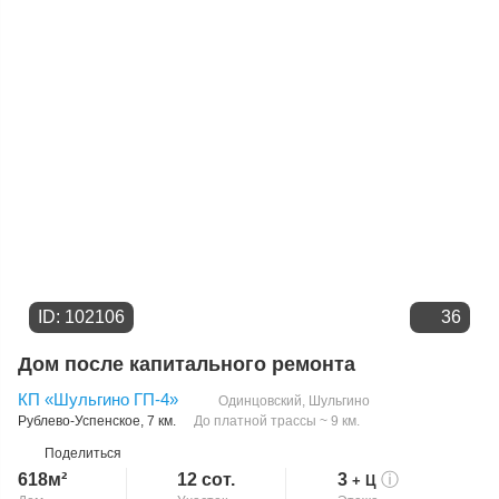
Цене
ID: 102106
36
Дом после капитального ремонта
КП «Шульгино ГП-4»
Одинцовский
,
Шульгино
Рублево-Успенское
, 7 км.
До платной трассы ~ 9 км.
Поделиться
618м²
12 сот.
3
ⓘ
+ Ц