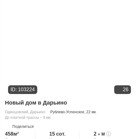
Цене
ID: 103224
26
Новый дом в Дарьино
Одинцовский
,
Дарьино
Рублево-Успенское
, 22 км.
До платной трассы ~ 9 км.
Поделиться
458м²
15 сот.
2
ⓘ
+ М