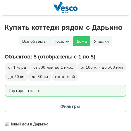
Купить коттедж рядом с Дарьино
Все объекты
Поселки
Дома
Участки
Объектов:
5
(отображены с 1 по 5)
от 1 млрд
от 500 млн до 1 млрд
от 100 млн до 300 млн
до 20 км
до 30 км
с отделкой
Сортировать по:
Площади
Фильтры
Площади участка
Расстоянию от МКАД
Дате добавления