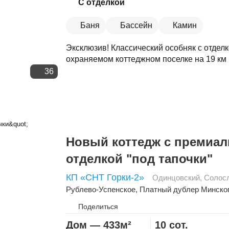
С отделкой
Баня
Бассейн
Камин
Эксклюзив! Классический особняк с отделк
охраняемом коттеджном поселке на 19 км 
36
Новый коттедж с премиа
отделкой "под тапочки"
КП «СНТ Горки-2»
Одинцовский
,
Солос
Рублево-Успенское
,
Платный дублер Минско
Поделиться
Дом — 433м²
10 сот.