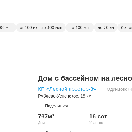
500 млн
от 100 млн до 300 млн
до 100 млн
до 20 км
без о
Дом с бассейном на лесно
КП «Лесной простор-3»
Одинцовски
Рублево-Успенское
, 19 км.
Поделиться
767м²
16 сот.
Дом
Участок
Скопировать ссылку