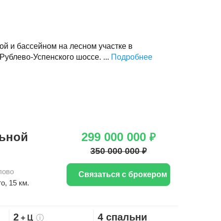
ой и бассейном на лесном участке в
Рублево-Успенского шоссе. ...
Подробнее
льной
299 000 000
₽
350 000 000
₽
лово
Связаться с брокером
го
, 15 км.
2
4 спальни
+ Ц
ⓘ