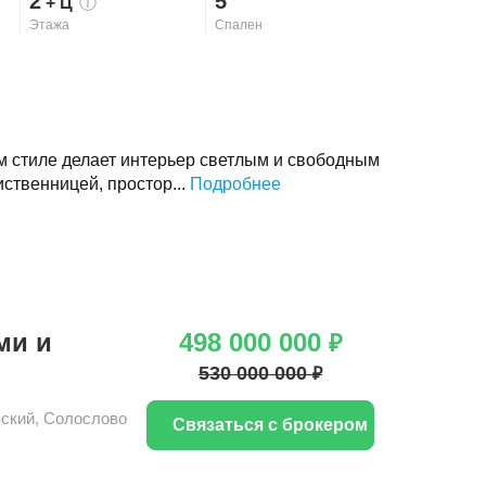
2
5
+ Ц
ⓘ
Этажа
Спален
 стиле делает интерьер светлым и свободным
ственницей, простор...
Подробнее
ми и
498 000 000
₽
530 000 000
₽
ский
,
Солослово
Связаться с брокером