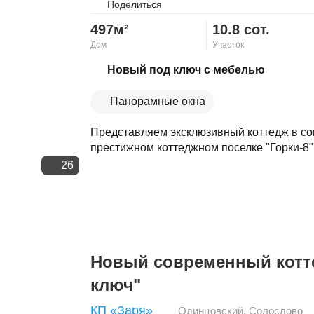
Поделиться
497м²
10.8 сот.
Дом
Участок
Скопировать ссылку
Новый под ключ с мебелью
Панорамные окна
Представляем эксклюзивный коттедж в с
престижном коттеджном поселке "Горки-8"
26
Новый современный котт
ключ"
КП «Заря»
Одинцовский
,
Солослово