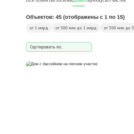
Все объекты
Поселки
Дома
Таунхаусы
Участки
Объектов:
45
(отображены с 1 по 15)
от 1 млрд
от 500 млн до 1 млрд
от 300 млн до 
Сортировать по:
Площади
Площади участка
Расстоянию от МКАД
Дате добавления
Цене