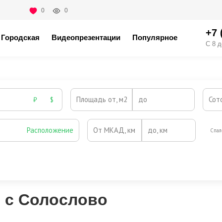
0
0
+7 
Городская
Видеопрезентации
Популярное
С 8 д
Площадь от, м2
до
Сот
₽
$
Расположение
От МКАД, км
до, км
Спал
Охрана
Камин
Есть
Нет
Выезд на платную трассу
м с Солослово