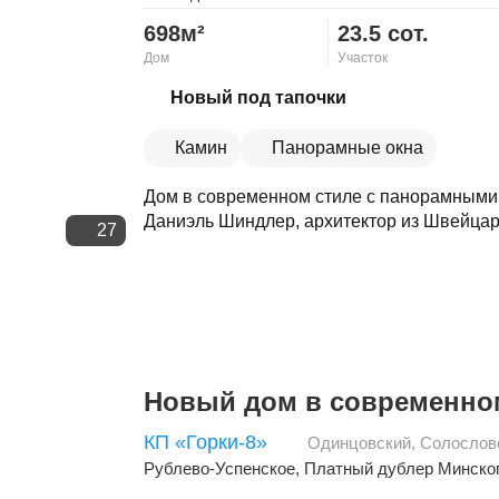
698м²
23.5 сот.
Дом
Участок
Скопировать ссылку
Новый под тапочки
Камин
Панорамные окна
Дом в современном стиле с панорамными 
Даниэль Шиндлер, архитектор из Швейцари
27
Новый дом в современно
КП «Горки-8»
Одинцовский
,
Солослов
Рублево-Успенское
,
Платный дублер Минско