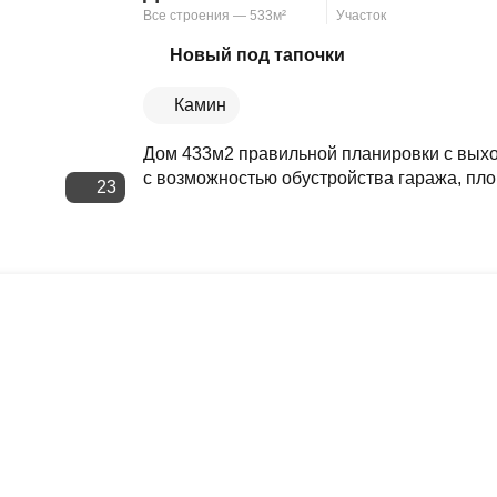
Все строения — 533м²
Участок
Скопировать ссылку
Новый под тапочки
Камин
Дом 433м2 правильной планировки с выход
с возможностью обустройства гаража, пло
23