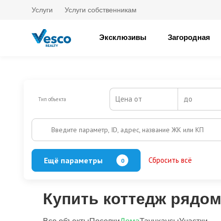
Услуги
Услуги собственникам
Эксклюзивы
Загородная
Цена от
до
Тип объекта
Введите параметр, ID, адрес, название ЖК или КП
Ещё параметры
Сбросить всё
0
Баня
Бассейн
Кол-во этажей
Купить коттедж рядо