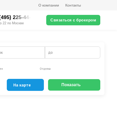
О компании
Контакты
(495) 225-44-XX
Связаться с брокером
о 22 по Москве
ок
до
ен
Отделка
На карте
Показать
Эксклюзивы
Видео-обзор