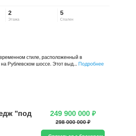
2
5
Этажа
Спален
овременном стиле, расположенный в
 на Рублевском шоссе. Этот выд...
Подробнее
едж "под
249 900 000
₽
298 000 000
₽