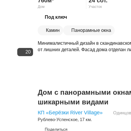
760м²
24 сот.
Дом
Участок
Скопировать ссылку
Под ключ
Камин
Панорамные окна
Минималистичный дизайн в скандинавском
от лишних деталей. Фасад дома отделан ли
20
Дом с панорамными окна
шикарными видами
КП «Берёзки River Village»
Одинцов
Рублево-Успенское
, 17 км.
Поделиться