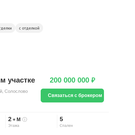
тделки
с отделкой
м участке
200 000 000
₽
й
,
Солослово
Связаться с брокером
2
5
+ М
ⓘ
Этажа
Спален