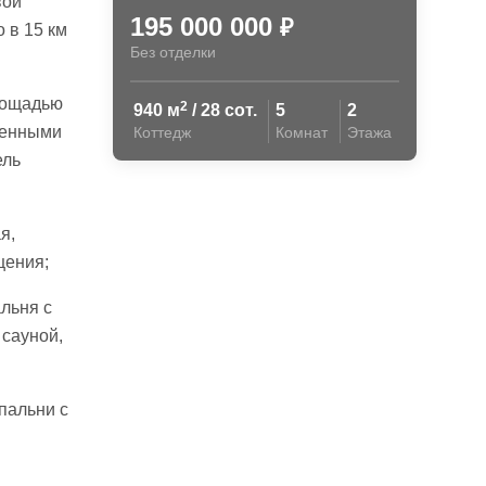
вой
195 000 000
₽
 в 15 км
Без отделки
площадью
2
940 м
/ 28 сот.
5
2
ленными
Коттедж
Комнат
Этажа
ель
я,
щения;
альня с
 сауной,
пальни с