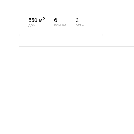
2
550 м
6
2
ДОМ
КОМНАТ
ЭТАЖ