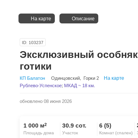
На карте
Описание
ID: 103237
Эксклюзивный особняк
готики
КП Балатон
Одинцовский
,
Горки 2
На карте
Рублево-Успенское
;
МКАД ~ 18 км.
обновлено 08 июня 2026
2
1 000 м
30.9 сот.
6 (5)
Площадь дома
Участок
Комнат (спален)