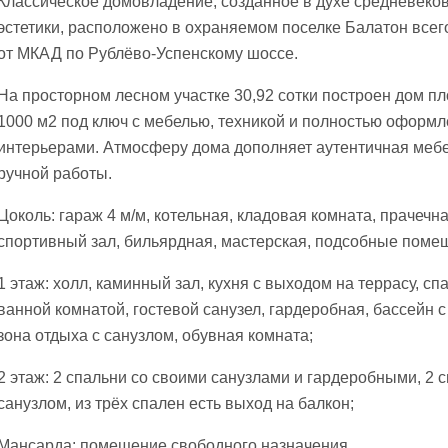
Классическое домовладение, созданное в духе средневеко
эстетики, расположено в охраняемом поселке Балатон всего
от МКАД по Рублёво-Успенскому шоссе.
На просторном лесном участке 30,92 сотки построен дом 
1000 м2 под ключ с мебелью, техникой и полностью оформ
интерьерами. Атмосферу дома дополняет аутентичная меб
ручной работы.
Цоколь: гараж 4 м/м, котельная, кладовая комната, прачечна
спортивный зал, бильярдная, мастерская, подсобные поме
1 этаж: холл, каминный зал, кухня с выходом на террасу, сп
ванной комнатой, гостевой санузел, гардеробная, бассейн с
зона отдыха с санузлом, обувная комната;
2 этаж: 2 спальни со своими санузлами и гардеробными, 2 с
санузлом, из трёх спален есть выход на балкон;
Мансарда: помещение свободного назначения.