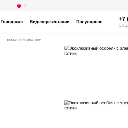
0
1
+7 
Городская
Видеопрезентации
Популярное
С 8 д
поселок «Балатон»