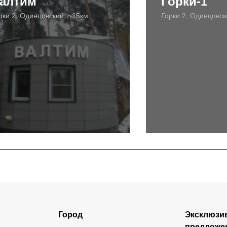
алтим
Горки-1
рки 2, Одинцовский, ~15км.
Горки 2, Одинцовск
Город
Эксклюзи
предложе