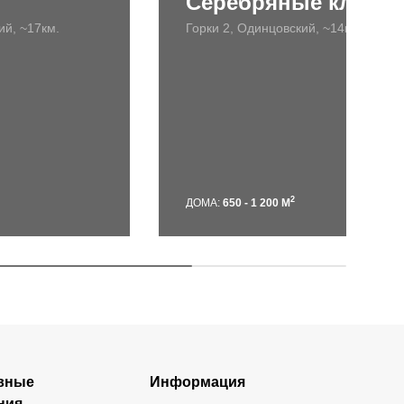
Серебряные ключи
ий, ~17км.
Горки 2, Одинцовский, ~14км.
2
ДОМА:
650 - 1 200 М
вные
Информация
ния