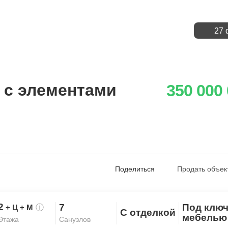
27 
 с элементами
350 000
Поделиться
Продать объек
2
7
Под ключ
+ Ц
+ М
ⓘ
С отделкой
Скопировать ссылку
мебелью
Санузлов
Этажа