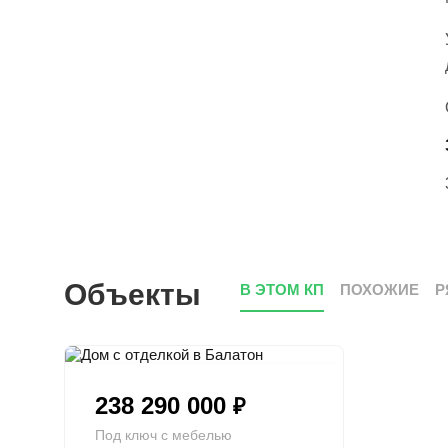
Объекты
В ЭТОМ КП
ПОХОЖИЕ
Р
238 290 000
₽
Под ключ с мебелью