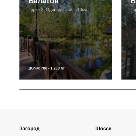
Балатон
В
Горки 2, Одинцовский, ~18км.
Го
2
ДОМА:
700 - 1 200 М
Загород
Шоссе