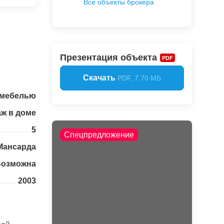
Все объекты брокера
Презентация объекта
PDF
Скачать
PDF, 7.70 МБ
 мебелью
аж в доме
5
Спецпредложение
Мансарда
Возможна
2003