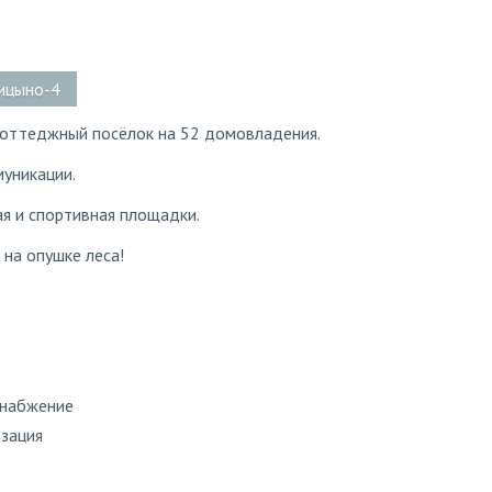
лицыно-4
оттеджный посёлок на 52 домовладения.
уникации.
я и спортивная площадки.
 на опушке леса!
снабжение
изация