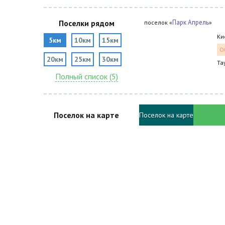
Поселки рядом
Парк Апрель
поселок «
»
Ки
5км
10км
15км
О
20км
25км
30км
Та
Полный список (5)
Поселок на карте
Поселок на карте