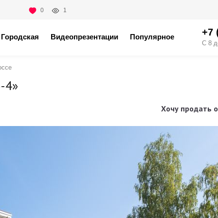
0
1
+7 
Городская
Видеопрезентации
Популярное
С 8 д
оссе
-4»
Хочу продать о