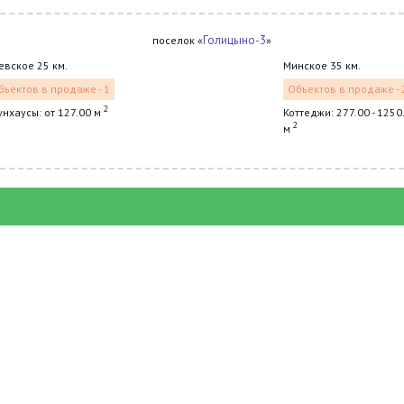
Голицыно-3
поселок «
»
евское 25 км.
Минское 35 км.
бъектов в продаже - 1
Объектов в продаже - 
2
унхаусы: от 127.00 м
Коттеджи: 277.00 - 1250
2
м