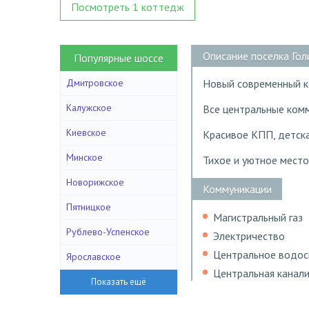
Посмотреть 1 коттедж
Описание поселка Го
Популярные шоссе
Дмитровское
Новый современный к
Калужское
Все центральные комм
Киевское
Красивое КПП, детска
Минское
Тихое и уютное место
Новорижское
Коммуникации
Пятницкое
Магистральный газ
Рублево-Успенское
Электричество
Центральное водо
Ярославское
Центральная канал