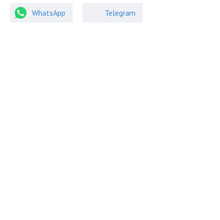
Коттеджи
Участки
WhatsApp
Telegram
27 000 000
₽
95 000 000
₽
от
от
180 000 000
₽
95 000 000
₽
до
до
Купить объект в этом поселке
Дом
Участок
Киевское шоссе
2
МКАД: 27 км.
Площадь: 649.00 м
180 000 000
₽