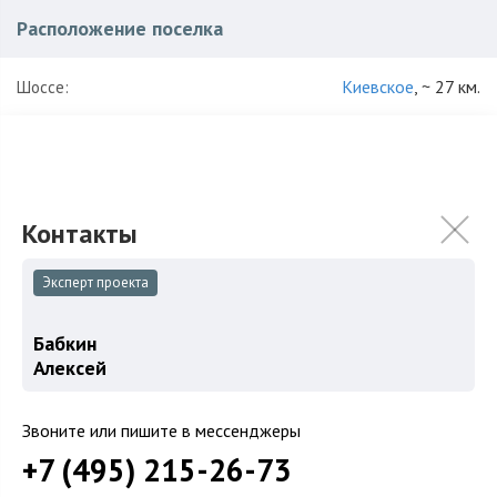
Расположение поселка
Киевское
, ~ 27 км.
Шоссе:
Наро-Фоминский
,
Апрелевка
Район:
Характеристики поселка
210
Количество домов:
Эксперт проекта
24 га
Общая площадь поселка:
Бабкин
ИЖС
Использование:
Алексей
для постоянного проживания
Кирпич, Дерево
Звоните или пишите в мессенджеры
от МКАД без светофоров
поселок в лесу
+7 (495) 215-26-73
рядом с железнодорожной станцией
стародачный поселок