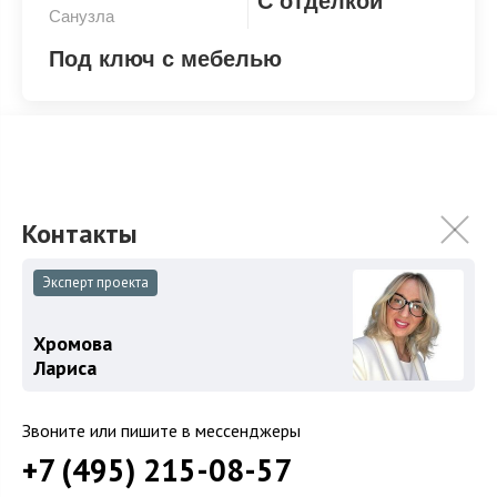
С отделкой
Санузла
Под ключ с мебелью
Под ключ с мебелью
Эксперт проекта
ХАРАКТЕРИСТИКИ
КОММУНИКАЦИИ
Хромова
Лариса
2
Площадь
730 м
Площадь участка
18.8 сот.
Звоните или пишите в мессенджеры
Категория земель
Земли поселений
+7 (495) 215-08-57
Использование
ИЖС