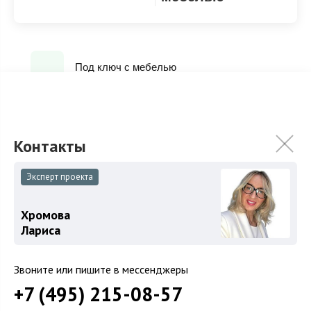
Под ключ с мебелью
ХАРАКТЕРИСТИКИ
КОММУНИКАЦИИ
Эксперт проекта
2
Площадь
1 000 м
Хромова
Площадь участка
40 сот.
Лариса
Категория земель
Земли поселений
Использование
ИЖС
Звоните или пишите в мессенджеры
+7 (495) 215-08-57
Отделка
Под ключ с мебелью