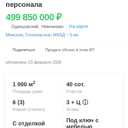
персонала
499 850 000
₽
Одинцовский
,
Немчиново
На карте
Минское
,
Сколковское
;
МКАД ~ 5 км.
Поделиться
Продать объект в этом КП
обновлено 23 февраля 2026
Скопировать ссылку
2
1 000 м
40 сот.
Площадь дома
Участок
6 (3)
3
+ Ц
ⓘ
Комнат (спален)
Этажа
Под ключ с
С отделкой
мебелью