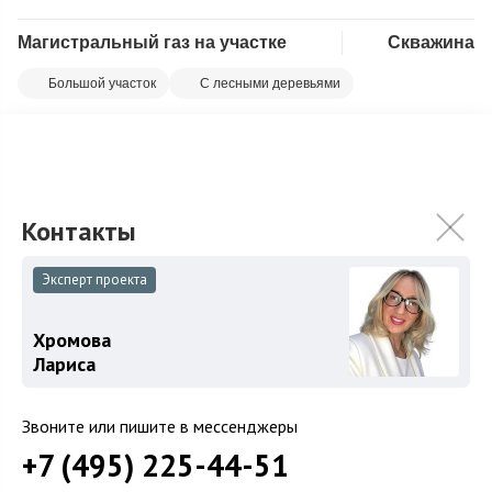
Магистральный газ на участке
Скважина
Скопировать ссылку
Большой участок
С лесными деревьями
Предлагаем на продажу красивый участок в тихой части
Немчиново на второй линии от гольф - поля. На участке
высажено большое количество взрос...
Подробнее
275 000 000
₽
Связаться с брокером
Эксперт проекта
Хромова
Лариса
Звоните или пишите в мессенджеры
+7 (495) 225-44-51