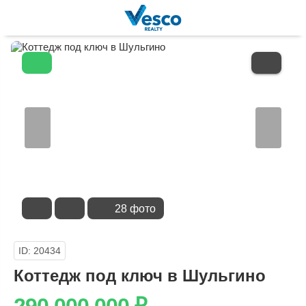
В
ИЗБРАННОЕ
28 фото
ID: 20434
Коттедж под ключ в Шульгино
290 000 000
₽