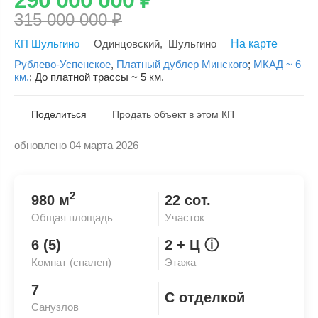
315 000 000
₽
КП Шульгино
Одинцовский
,
Шульгино
На карте
Рублево-Успенское
,
Платный дублер Минского
;
МКАД ~ 6
км.
;
До платной трассы ~ 5 км.
Поделиться
Продать объект в этом КП
обновлено 04 марта 2026
Скопировать ссылку
2
980 м
22 сот.
Общая площадь
Участок
6 (5)
2
+ Ц
ⓘ
Комнат (спален)
Этажа
7
С отделкой
Санузлов