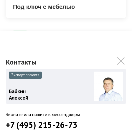
Под ключ с мебелью
Под ключ с мебелью
ХАРАКТЕРИСТИКИ
КОММУНИКАЦИИ
Эксперт проекта
2
Площадь
980 м
Бабкин
Алексей
Площадь участка
22 сот.
Категория земель
Земли поселений
Звоните или пишите в мессенджеры
Использование
ИЖС
+7 (495) 215-26-73
Отделка
Под ключ с мебелью