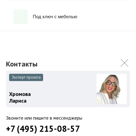
Под ключ с мебелью
ХАРАКТЕРИСТИКИ
КОММУНИКАЦИИ
2
Площадь
850 м
Эксперт проекта
Площадь участка
32 сот.
Категория земель
Земли поселений
Хромова
Лариса
Использование
ИЖС
Отделка
Под ключ с мебелью
Звоните или пишите в мессенджеры
Спален
5
+7 (495) 215-08-57
Уровни
Цоколь