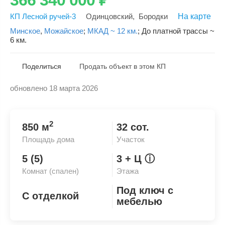
КП Лесной ручей-3
Одинцовский
,
Бородки
На карте
Минское
,
Можайское
;
МКАД ~ 12 км.
;
До платной трассы ~
6 км.
Поделиться
Продать объект в этом КП
обновлено 18 марта 2026
Скопировать ссылку
2
850 м
32 сот.
Площадь дома
Участок
5 (5)
3
+ Ц
ⓘ
Комнат (спален)
Этажа
Под ключ с
С отделкой
мебелью