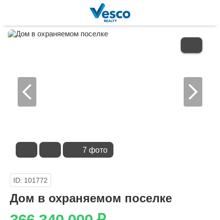
В
ИЗБРАННОЕ
7 фото
ID: 101772
Дом в охраняемом поселке
366 340 000
₽