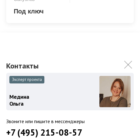
Под ключ
Под ключ
Эксперт проекта
ХАРАКТЕРИСТИКИ
КОММУНИКАЦИИ
Медина
2
Площадь
3 000 м
Ольга
Площадь участка
52.5 сот.
Категория земель
Земли поселений
Звоните или пишите в мессенджеры
+7 (495) 215-08-57
Использование
ИЖС