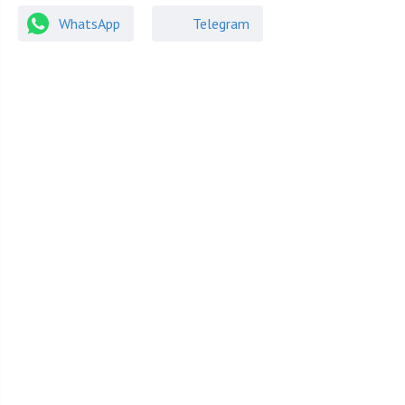
Отделка
Под ключ
WhatsApp
Telegram
Гараж
Гараж, Гараж в доме
Спален
9
Уровни
Цоколь
Возможность прописки
Возможна
Особенности
Описание объекта
Классическая резиденция в уникальном поселке.
Роскошный ухоженный участок! Добротный дом
прекрасного качества.
Поэтажное описание: