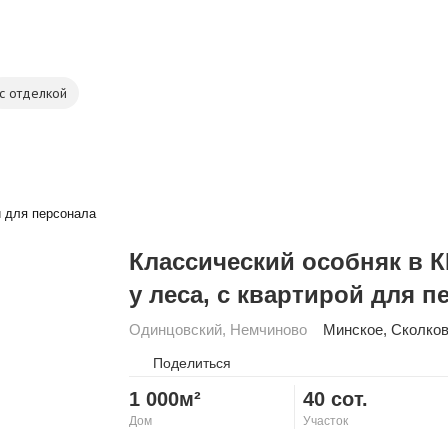
с отделкой
Классический особняк в К
у леса, с квартирой для п
Одинцовский
,
Немчиново
Минское
,
Сколков
Поделиться
1 000м²
40 сот.
Дом
Участок