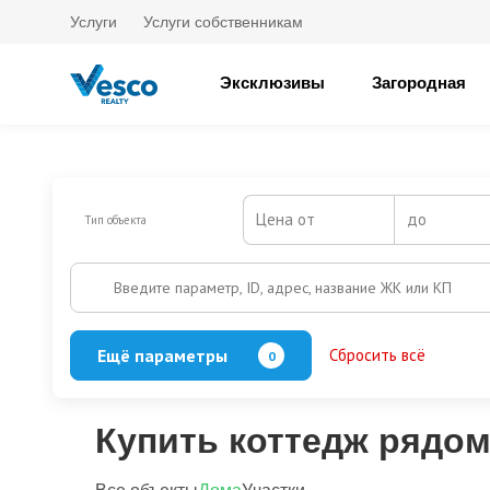
Услуги
Услуги собственникам
Эксклюзивы
Загородная
Цена от
до
Тип объекта
Введите параметр, ID, адрес, название ЖК или КП
Ещё параметры
Сбросить всё
0
Баня
Бассейн
Кол-во этажей
Купить коттедж рядо