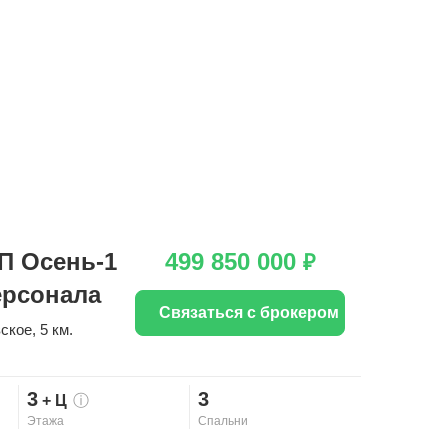
П Осень-1
499 850 000
₽
ерсонала
Связаться с брокером
ское
, 5 км.
3
3
+ Ц
ⓘ
Этажа
Спальни