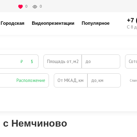
0
0
+7 
Городская
Видеопрезентации
Популярное
С 8 д
Площадь от, м2
до
Сот
₽
$
Расположение
От МКАД, км
до, км
Спал
Охрана
Камин
Есть
Нет
Выезд на платную трассу
м с Немчиново