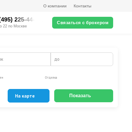
О компании
Контакты
(495) 225-44-XX
Связаться с брокером
о 22 по Москве
ок
до
ен
Отделка
На карте
Показать
Эксклюзивы
Видео-обзор