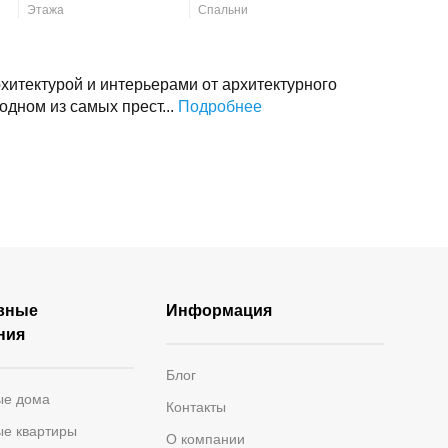
Этажа
Спальни
хитектурой и интерьерами от архитектурного
дном из самых прест...
Подробнее
вные
Информация
ния
Блог
ые дома
Контакты
ые квартиры
О компании