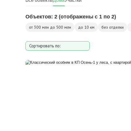
Все объекты
Дома
Участки
Объектов:
2
(отображены с 1 по 2)
от 300 млн до 500 млн
до 10 км
без отделки
Сортировать по:
Площади
Площади участка
Расстоянию от МКАД
Дате добавления
Цене