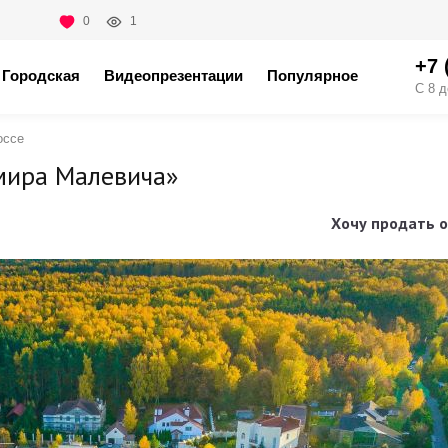
0
1
+7 
Городская
Видеопрезентации
Популярное
С 8 д
оссе
мира Малевича»
Хочу продать о