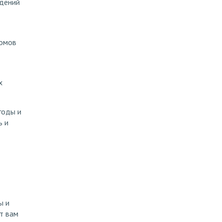
ждений
домов
х
годы и
ь и
ы и
т вам