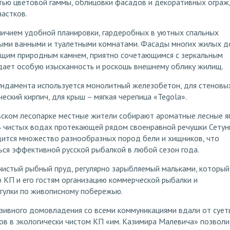
тью цветовой гаммы, облицовки фасадов и декоративных огра
частков.
ичием удобной планировки, гардеробных в уютных спальных
ыми ванными и туалетными комнатами. Фасады многих жилых 
щим природным камнем, приятно сочетающимся с зеркальным
дает особую изысканность и роскошь внешнему облику жилищ.
ундамента используется монолитный железобетон, для стеновы
еский кирпич, для крыш – мягкая черепица «Tegola».
ском лесопарке местные жители собирают ароматные лесные я
В чистых водах протекающей рядом своенравной речушки Сетун
дится множество разнообразных пород бели и хищников, что
ся эффективной русской рыбалкой в любой сезон года.
чистый рыбный пруд, регулярно зарыбляемый мальками, который
 КП и его гостям организацию коммерческой рыбалки и
гулки по живописному побережью.
зивного домовладения со всеми коммуникациями вдали от сует
в в экологически чистом КП «им. Казимира Малевича» позволи