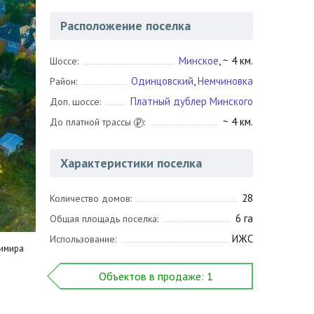
Расположение поселка
Минское
, ~ 4 км.
Шоссе:
Одинцовский
,
Немчиновка
Район:
Платный дублер Минского
Доп. шоссе:
~ 4 км.
До платной трассы
:
₽
Характеристики поселка
28
Количество домов:
6 га
Общая площадь поселка:
ИЖС
Использование:
Объектов в продаже: 1