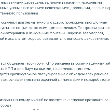
лиственными деревцами, зелеными газонами и красочными
енные улицы с плиточными пешеходными дорожками, аллеи в п
твенного пользования.
 скамейки для безмятежного отдыха, проложены прогулочные
русчатые подъезды ко всем домовладениям. Построены крыты
ройматериалов и изысканные фонтаны. Широкие автодороги,
ой и асфальтом, хорошо освещаются с помощью декоративных
и вся обширная территория КП ограждена высоким надежным за
ть КПП и шлагбаум на въезде, современные системы
дется круглосуточное патрулирование с обходом всех районов
тедж оснащен пультами охранной сигнализации и пожаробезопа
лизованных коммуникаций позволяет качественно проживать за
города: