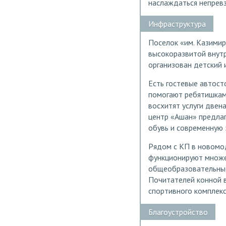
наслаждаться непревз
Инфраструктура
Поселок «им. Казимир
высокоразвитой внутр
организован детский
Есть гостевые автост
помогают ребятишкам
восхитят услуги двен
центр «Ашан» предла
обувь и современную 
Рядом с КП в новомо
функционируют множе
общеобразовательные
Почитателей конной в
спортивного комплекс
Благоустройство