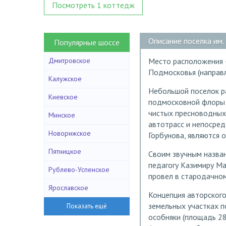
Посмотреть 1 коттедж
Описание поселка им
Популярные шоссе
Дмитровское
Место расположения –
Подмосковья (направл
Калужское
Небольшой поселок р
Киевское
подмосковной флоры 
чистых пресноводных
Минское
автотрасс и непосред
Новорижское
Горбунова, являются
Пятницкое
Своим звучным назван
педагогу Казимиру Ма
Рублево-Успенское
провел в стародачно
Ярославское
Концепция авторског
земельных участках п
особняки (площадь 2