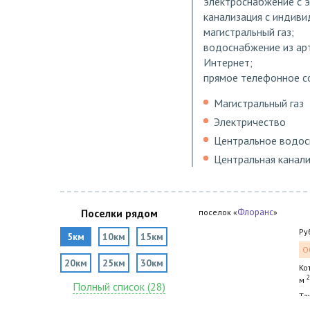
электроснабжение с 
канализация с индив
магистральный газ;
водоснабжение из арт
Интернет;
прямое телефонное с
Магистральный газ
Электричество
Центральное водо
Центральная канал
Поселки рядом
Флоранс
поселок «
»
Ру
5км
10км
15км
О
20км
25км
30км
Ко
2
м
Полный список (28)
Та
2
м