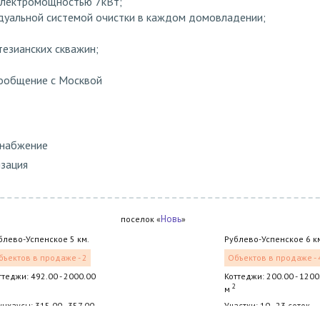
электромощностью 7кВт;
идуальной системой очистки в каждом домовладении;
езианских скважин;
ообщение с Москвой
снабжение
изация
Новь
поселок «
»
блево-Успенское 5 км.
Рублево-Успенское 6 к
бъектов в продаже - 2
Объектов в продаже - 
ттеджи: 492.00 - 2000.00
Коттеджи: 200.00 - 1200
2
м
унхаусы: 315.00 - 357.00
Участки: 10 - 23 соток