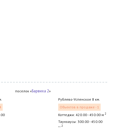
Барвиха 2
поселок «
»
м.
Рублево-Успенское 8 км.
4
Объектов в продаже - 1
2
.00
Коттеджи: 420.00 - 450.00 м
Таунхаусы: 300.00 - 450.00
2
м