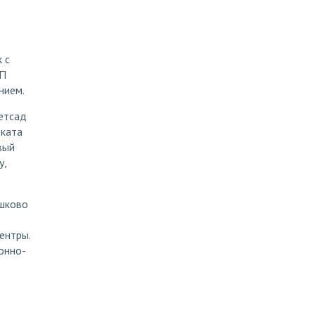
 с
КП
нием.
детсад
оката
вый
у,
шково
ентры.
онно-