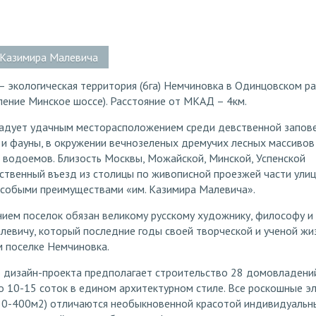
. Казимира Малевича
 экологическая территория (6га) Немчиновка в Одинцовском р
ение Минское шоссе). Расстояние от МКАД – 4км.
адует удачным месторасположением среди девственной запов
и фауны, в окружении вечнозеленых дремучих лесных массивов
 водоемов. Близость Москвы, Можайской, Минской, Успенской
ственный въезд из столицы по живописной проезжей части ули
 особыми преимуществами «им. Казимира Малевича».
ием поселок обязан великому русскому художнику, философу и
левичу, который последние годы своей творческой и ученой жи
м поселке Немчиновка.
о дизайн-проекта предполагает строительство 28 домовладени
о 10-15 соток в едином архитектурном стиле. Все роскошные э
80-400м2) отличаются необыкновенной красотой индивидуальн