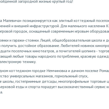
ойденной загородной жизнью круглый год!
а Малевича» позиционируется как элитный коттеджный поселок
енней и внешней инфраструктурой. Для маленького населения 
 игровой городок, оснащенный современным игровым оборудова
оянки и гаражи-стоянки. Лицей, общеобразовательная школа и 
 получить достойное образование. Любителей новинок кинопр
адцати поселочных кинотеатров, а почитателей шопинга - торго
гающий любые товары народного потребления, красивую одежд
электронную технику.
дном коттеджном городке Немчиновка и дачном поселке Рома
ство универсальных магазинов, горнолыжный спуск,
 школы, гостеприимные детсады, многопрофильные торговые ц
ерховой езды и спорта порадует высококачественный сервис к
а.